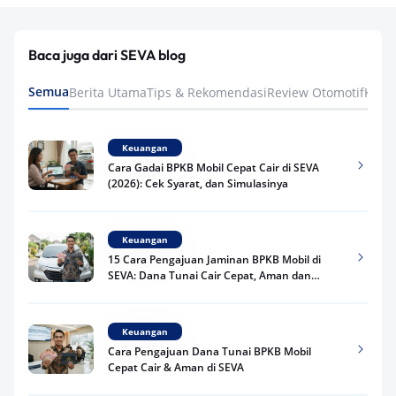
Baca juga dari SEVA blog
Semua
Berita Utama
Tips & Rekomendasi
Review Otomotif
Keua
Keuangan
Cara Gadai BPKB Mobil Cepat Cair di SEVA
(2026): Cek Syarat, dan Simulasinya
Keuangan
15 Cara Pengajuan Jaminan BPKB Mobil di
SEVA: Dana Tunai Cair Cepat, Aman dan
Praktis
Keuangan
Cara Pengajuan Dana Tunai BPKB Mobil
Cepat Cair & Aman di SEVA