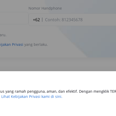
Nomor Handphone
+62
aru.
ijakan Privasi
yang berlaku.
us yang ramah pengguna, aman, dan efektif. Dengan mengklik TE
.
Lihat Kebijakan Privasi kami di sini.
tomotif
Keuangan
Travel & Lifestyle