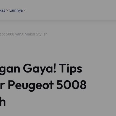
kas
Lainnya
geot 5008 yang Makin Stylish
ngan Gaya! Tips
ior Peugeot 5008
sh