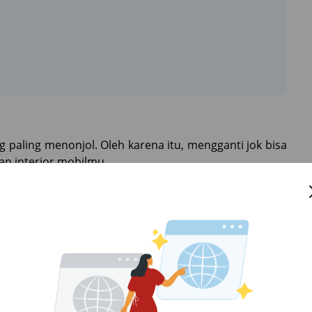
 paling menonjol. Oleh karena itu, mengganti jok bisa
an interior mobilmu.
yang sesuai dengan gayamu. Jika kamu ingin tampilan
bahan kulit dan warna hitam. Jika kamu ingin tampilan
bahan kulit dan warna krem.
 penting. Setir yang nyaman akan membuatmu lebih