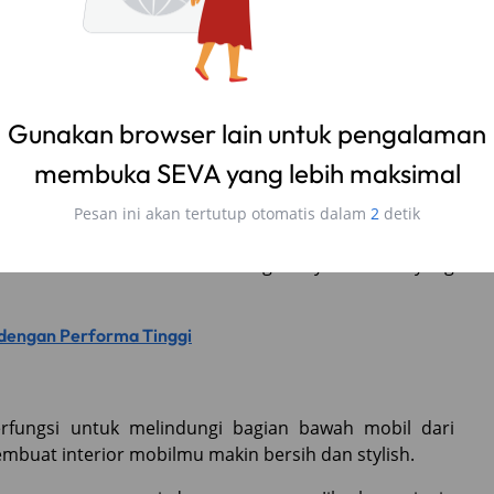
iliki desain dan bahan yang lebih stylish. Kamu juga
emblem, untuk membuat setirmu makin unik.
Gunakan browser lain untuk pengalaman
ung jawab untuk memutar musik dan media lainnya.
kan fitur dan tampilan yang lebih modern.
membuka SEVA yang lebih maksimal
sesuai dengan kebutuhanmu. Jika kamu ingin head unit
Pesan ini akan tertutup otomatis dalam
1
detik
milih head unit dengan layar sentuh yang besar. Jika
amu bisa memilih head unit dengan layar sentuh yang
dengan Performa Tinggi
rfungsi untuk melindungi bagian bawah mobil dari
buat interior mobilmu makin bersih dan stylish.