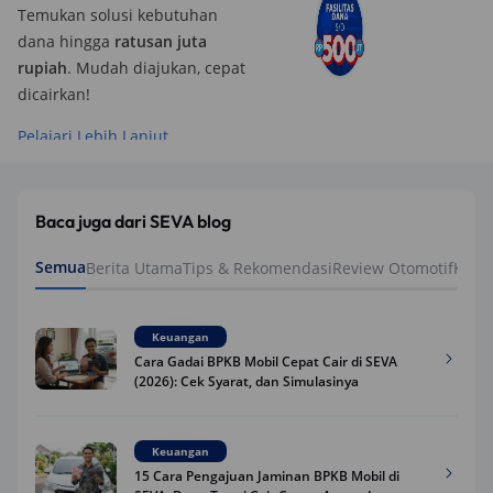
Temukan solusi kebutuhan
dana hingga
ratusan juta
rupiah
. Mudah diajukan, cepat
dicairkan!
Pelajari Lebih Lanjut
Baca juga dari SEVA blog
Semua
Berita Utama
Tips & Rekomendasi
Review Otomotif
Keua
Keuangan
Cara Gadai BPKB Mobil Cepat Cair di SEVA
(2026): Cek Syarat, dan Simulasinya
Keuangan
15 Cara Pengajuan Jaminan BPKB Mobil di