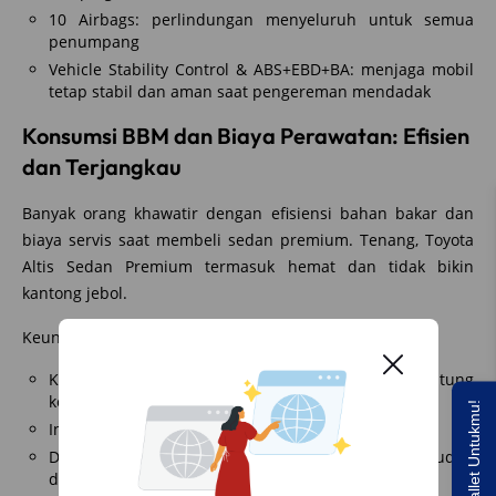
10 Airbags: perlindungan menyeluruh untuk semua
penumpang
Vehicle Stability Control & ABS+EBD+BA: menjaga mobil
tetap stabil dan aman saat pengereman mendadak
Konsumsi BBM dan Biaya Perawatan: Efisien
dan Terjangkau
Banyak orang khawatir dengan efisiensi bahan bakar dan
biaya servis saat membeli sedan premium. Tenang, Toyota
Altis Sedan Premium termasuk hemat dan tidak bikin
kantong jebol.
Keunggulan konsumsi dan perawatan:
Konsumsi BBM kombinasi: ±6.8 L/100 km (tergantung
kondisi jalan)
Saldo E-wallet Untukmu!
Interval servis standar Toyota: setiap 10.000 km
Dukungan bengkel resmi dan spare part mudah
ditemukan