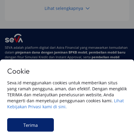
Lihat selengkapnya
Keuangan
Pinjaman Apa Tanpa BI Checking di 2026? Ini
Pilihan Dana Cepat yang Tetap Aman dan
Terpercaya
Keuangan
SEVA adalah platform digital dari Astra Financial yang menawarkan kemudahan
Telat Bayar Pinjol 2 Hari, Apakah Langsung
dalam
pinjaman dana dengan jaminan BPKB mobil
,
pembelian mobil baru
Masuk BI Checking? Simak Peraturan
dengan fitur Simulasi Kredit dan Instant Approval, serta
pembelian mobil
Terbarunya di 2026
bekas berkualitas
secara online
Cookie
Di SEVA #UrusanMobilSegampangItu
Tentang SEVA
Syarat & Ketentuan
Seva.id menggunakan cookies untuk memberikan situs
Pemberitahuan Privasi
Hubungi Kami
yang ramah pengguna, aman, dan efektif. Dengan mengklik
TERIMA dan melanjutkan penelusuran website, Anda
mengerti dan menyetujui penggunaan cookies kami.
Lihat
Kebijakan Privasi kami di sini.
Website ini dikelola oleh PT Cipta Sedaya Digital Indonesia (CSDI), organisasi
yang tersertifikasi ISO/IEC 27001:2022.
Terima
© 2023 Copyright SEVA