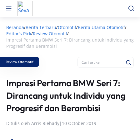
Beranda
Berita Terbaru
Otomotif
Berita Utama Otomotif
/
/
/
/
Editor's Pick
Review Otomotif
/
/
Impresi Pertama BMW Seri 7: Dirancang untuk Individu yang
Progresif dan Berambisi
Review Otomotif
Impresi Pertama BMW Seri 7:
Dirancang untuk Individu yang
Progresif dan Berambisi
Ditulis oleh
Arris Riehady
|
10 October 2019