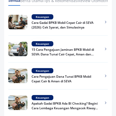
Semua
Berita Utama
Tips & Rekomendasi
Review Otomotif
Keua
Keuangan
Cara Gadai BPKB Mobil Cepat Cair di SEVA
(2026): Cek Syarat, dan Simulasinya
Keuangan
15 Cara Pengajuan Jaminan BPKB Mobil di
SEVA: Dana Tunai Cair Cepat, Aman dan
Praktis
Keuangan
Cara Pengajuan Dana Tunai BPKB Mobil
Cepat Cair & Aman di SEVA
Keuangan
Apakah Gadai BPKB Ada BI Checking? Begini
Cara Lembaga Keuangan Mengecek Riwayat
Kredit Kamu di 2026