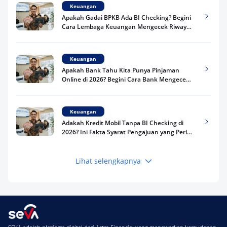
Keuangan
Apakah Gadai BPKB Ada BI Checking? Begini
Cara Lembaga Keuangan Mengecek Riwayat
Kredit Kamu di 2026
Keuangan
Apakah Bank Tahu Kita Punya Pinjaman
Online di 2026? Begini Cara Bank Mengecek
Riwayat Pinjaman Kamu
Keuangan
Adakah Kredit Mobil Tanpa BI Checking di
2026? Ini Fakta Syarat Pengajuan yang Perlu
Kamu Tahu
Lihat selengkapnya
Keuangan
Pinjaman Apa Tanpa BI Checking di 2026? Ini
Pilihan Dana Cepat yang Tetap Aman dan
Terpercaya
Keuangan