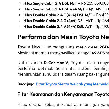
– Rp 259.050.000
Hilux Single Cabin 2.4 DSL M/T
– Rp 349.350
Hilux Single Cabin 2.4 DSL 4×4 M/T
– Rp 429
Hilux Double Cabin 2.4 E (4×4) DSL M/T
– Rp 454
Hilux Double Cabin 2.4 G (4×4) DSL M/T
– Rp 492
Hilux Double Cabin 2.4 V (4×4) DSL A/T
Performa dan Mesin Toyota Ne
Toyota New Hilux mengusung
mesin diesel 2GD
Mesin ini mampu menghasilkan tenaga
se
149.6 PS
Untuk varian
, Toyota telah men
D-Cab tipe V
performa optimal. Selain itu, sistem pendin
menurunkan suhu udara dalam ruang bakar guna 
Baca juga:
Fitur Toyota Sienta Welcab yang Memud
Fitur Keamanan dan Kenyamanan Toyota
Hilux dikenal sebagai kendaraan tangguh ya