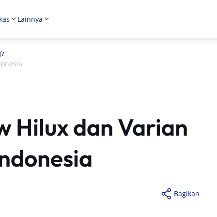
kas
Lainnya
f
/
donesia
 Hilux dan Varian
Indonesia
Bagikan