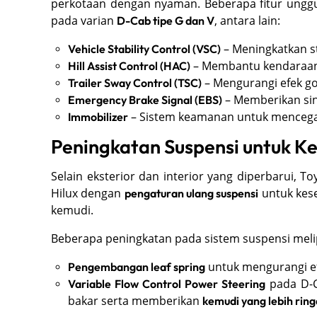
perkotaan dengan nyaman. Beberapa fitur unggu
pada varian
, antara lain:
D-Cab tipe G dan V
– Meningkatkan s
Vehicle Stability Control (VSC)
– Membantu kendaraan 
Hill Assist Control (HAC)
– Mengurangi efek go
Trailer Sway Control (TSC)
– Memberikan sin
Emergency Brake Signal (EBS)
– Sistem keamanan untuk mencega
Immobilizer
Peningkatan Suspensi untuk K
Selain eksterior dan interior yang diperbarui,
Hilux dengan
untuk kes
pengaturan ulang suspensi
kemudi.
Beberapa peningkatan pada sistem suspensi melip
untuk mengurangi e
Pengembangan leaf spring
pada D-C
Variable Flow Control Power Steering
bakar serta memberikan
kemudi yang lebih rin