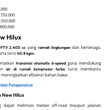
.000
.750.000
.550.000
.800.000
w Hilux
yang
dan bertenaga.
-FTV 2.400 cc
ramah lingkungan
rta torsi
.
40.8 kgm
yematkan
guna mendukung
transmisi otomatis 6-speed
gin
turut membantu
air di rumah kompresor turbo
meningkatkan efisiensi bahan bakar.
ahkan Penggunanya
 New Hilux
ng dapat melintasi medan off-road maupun jalanan