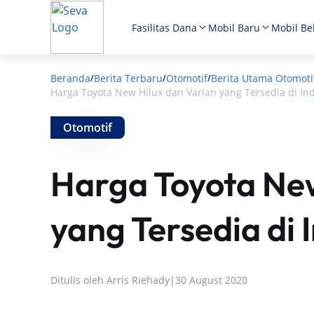
Fasilitas Dana
Mobil Baru
Mobil Be
Beranda
Berita Terbaru
Otomotif
Berita Utama Otomoti
/
/
/
Harga Toyota New Hilux dan Varian yang Tersedia di In
Otomotif
Harga Toyota New
yang Tersedia di 
Ditulis oleh
Arris Riehady
|
30 August 2020