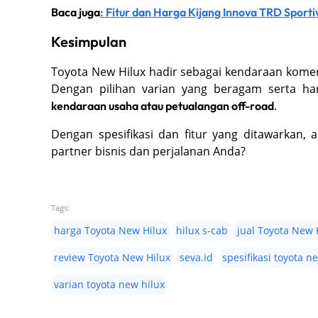
Baca juga
: Fitur dan Harga Kijang Innova TRD Sporti
Kesimpulan
Toyota New Hilux hadir sebagai kendaraan kome
Dengan pilihan varian yang beragam serta har
.
kendaraan usaha atau petualangan off-road
Dengan spesifikasi dan fitur yang ditawarkan,
partner bisnis dan perjalanan Anda?
Tags:
harga Toyota New Hilux
hilux s-cab
jual Toyota New 
review Toyota New Hilux
seva.id
spesifikasi toyota n
varian toyota new hilux