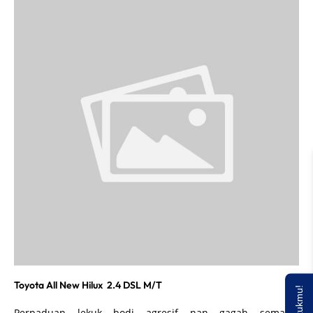
Toyota All New Hilux 2.4 DSL M/T
Perpaduan lekuk bodi agresif nan gagah semakin