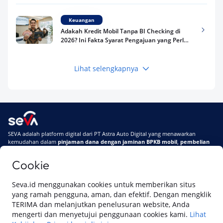
Keuangan
Adakah Kredit Mobil Tanpa BI Checking di
2026? Ini Fakta Syarat Pengajuan yang Perlu
Kamu Tahu
Lihat selengkapnya
Keuangan
Pinjaman Apa Tanpa BI Checking di 2026? Ini
Pilihan Dana Cepat yang Tetap Aman dan
Terpercaya
Keuangan
SEVA adalah platform digital dari PT Astra Auto Digital yang menawarkan
Telat Bayar Pinjol 2 Hari, Apakah Langsung
kemudahan dalam
pinjaman dana dengan jaminan BPKB mobil
,
pembelian
Masuk BI Checking? Simak Peraturan
mobil baru
, dan
pembelian mobil bekas berkualitas.
Terbarunya di 2026
Cookie
Di SEVA, BPKB mobilmu #BisaJadiDuit
Tentang SEVA
Syarat & Ketentuan
Seva.id menggunakan cookies untuk memberikan situs
Pemberitahuan Privasi
Hubungi Kami
yang ramah pengguna, aman, dan efektif. Dengan mengklik
TERIMA dan melanjutkan penelusuran website, Anda
mengerti dan menyetujui penggunaan cookies kami.
Lihat