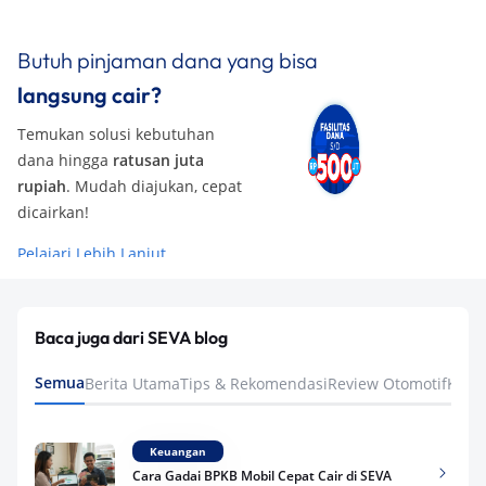
Butuh pinjaman dana yang bisa
langsung cair?
Temukan solusi kebutuhan
dana hingga
ratusan juta
rupiah
. Mudah diajukan, cepat
dicairkan!
Pelajari Lebih Lanjut
Baca juga dari SEVA blog
Semua
Berita Utama
Tips & Rekomendasi
Review Otomotif
Keua
Keuangan
Cara Gadai BPKB Mobil Cepat Cair di SEVA