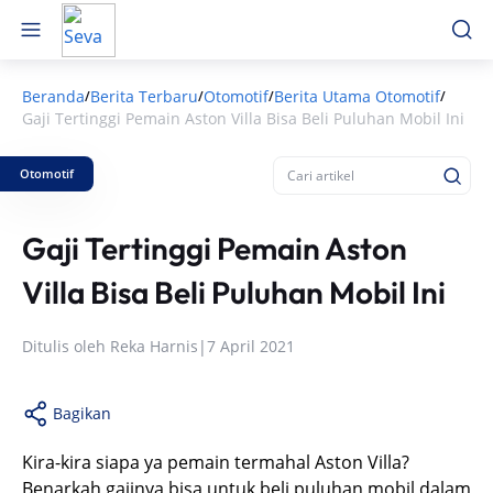
Beranda
Berita Terbaru
Otomotif
Berita Utama Otomotif
/
/
/
/
Gaji Tertinggi Pemain Aston Villa Bisa Beli Puluhan Mobil Ini
Otomotif
Gaji Tertinggi Pemain Aston
Villa Bisa Beli Puluhan Mobil Ini
Ditulis oleh
Reka Harnis
|
7 April 2021
Bagikan
Kira-kira siapa ya pemain termahal Aston Villa?
Benarkah gajinya bisa untuk beli puluhan mobil dalam