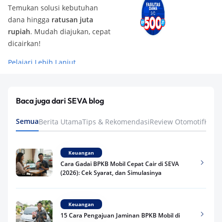
Temukan solusi kebutuhan
dana hingga
ratusan juta
rupiah
. Mudah diajukan, cepat
dicairkan!
Pelajari Lebih Lanjut
Baca juga dari SEVA blog
Semua
Berita Utama
Tips & Rekomendasi
Review Otomotif
Keua
Keuangan
Cara Gadai BPKB Mobil Cepat Cair di SEVA
(2026): Cek Syarat, dan Simulasinya
Keuangan
15 Cara Pengajuan Jaminan BPKB Mobil di