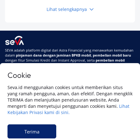
Lihat selengkapnya
Keuangan
Pinjaman Apa Tanpa BI Checking di 2026? Ini
Pilihan Dana Cepat yang Tetap Aman dan
Terpercaya
Keuangan
SEVA adalah platform digital dari Astra Financial yang menawarkan kemudahan
Telat Bayar Pinjol 2 Hari, Apakah Langsung
dalam
pinjaman dana dengan jaminan BPKB mobil
,
pembelian mobil baru
Masuk BI Checking? Simak Peraturan
dengan fitur Simulasi Kredit dan Instant Approval, serta
pembelian mobil
Terbarunya di 2026
bekas berkualitas
secara online
Cookie
Di SEVA #UrusanMobilSegampangItu
Tentang SEVA
Syarat & Ketentuan
Seva.id menggunakan cookies untuk memberikan situs
Pemberitahuan Privasi
Hubungi Kami
yang ramah pengguna, aman, dan efektif. Dengan mengklik
TERIMA dan melanjutkan penelusuran website, Anda
mengerti dan menyetujui penggunaan cookies kami.
Lihat
Kebijakan Privasi kami di sini.
Website ini dikelola oleh PT Cipta Sedaya Digital Indonesia (CSDI), organisasi
yang tersertifikasi ISO/IEC 27001:2022.
Terima
© 2023 Copyright SEVA