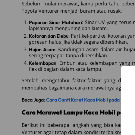
Sebelum mulai merawat, kamu perlu tahu beber
Toyota Venturer menjadi buram atau rusak:
: Sinar UV yang teru
Paparan Sinar Matahari
lapisannya menguning dan kusam.
: Partikel-partikel kotoran
Kotoran dan Debu
goresan halus jika tidak segera dibersihkan.
: Kandungan asam dalam air huja
Hujan Asam
sering terpapar tanpa dibersihkan.
: Embun atau kelembapan yang 
Kelembapan
flek di bagian dalam kaca lampu.
Setelah mengetahui faktor-faktor yang dapat
membahas bagaimana cara merawatnya agar selalu 
Baca Juga:
Cara Ganti Karet Kaca Mobil pada Toyot
Cara Merawat Lampu Kaca Mobil pada T
Berikut ini beberapa langkah yang bisa kamu 
Venturer agar tetap dalam kondisi terbaiknya.