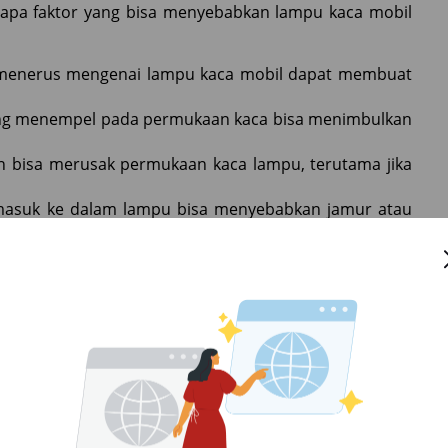
apa faktor yang bisa menyebabkan lampu kaca mobil
s-menerus mengenai lampu kaca mobil dapat membuat
 yang menempel pada permukaan kaca bisa menimbulkan
n bisa merusak permukaan kaca lampu, terutama jika
masuk ke dalam lampu bisa menyebabkan jamur atau
 merusak lampu kaca mobil, sekarang saatnya kita
terlihat bersih dan berfungsi optimal.
a Venturer
oyota Venturer
lakukan untuk merawat lampu kaca mobil pada Toyota