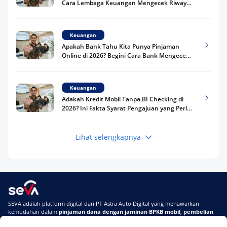
Cara Lembaga Keuangan Mengecek Riwayat
Kredit Kamu di 2026
Keuangan
Apakah Bank Tahu Kita Punya Pinjaman
Online di 2026? Begini Cara Bank Mengecek
Riwayat Pinjaman Kamu
Keuangan
Adakah Kredit Mobil Tanpa BI Checking di
2026? Ini Fakta Syarat Pengajuan yang Perlu
Kamu Tahu
Lihat selengkapnya
Keuangan
Pinjaman Apa Tanpa BI Checking di 2026? Ini
Pilihan Dana Cepat yang Tetap Aman dan
Terpercaya
Keuangan
SEVA adalah platform digital dari PT Astra Auto Digital yang menawarkan
Telat Bayar Pinjol 2 Hari, Apakah Langsung
kemudahan dalam
pinjaman dana dengan jaminan BPKB mobil
,
pembelian
Masuk BI Checking? Simak Peraturan
mobil baru
, dan
pembelian mobil bekas berkualitas.
Terbarunya di 2026