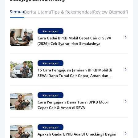
Semua
Berita Utama
Tips & Rekomendasi
Review Otomotif
Keua
Keuangan
Cara Gadai BPKB Mobil Cepat Cair di SEVA
(2026): Cek Syarat, dan Simulasinya
Keuangan
15 Cara Pengajuan Jaminan BPKB Mobil di
SEVA: Dana Tunai Cair Cepat, Aman dan
Praktis
Keuangan
Cara Pengajuan Dana Tunai BPKB Mobil
Cepat Cair & Aman di SEVA
Keuangan
Apakah Gadai BPKB Ada BI Checking? Begini