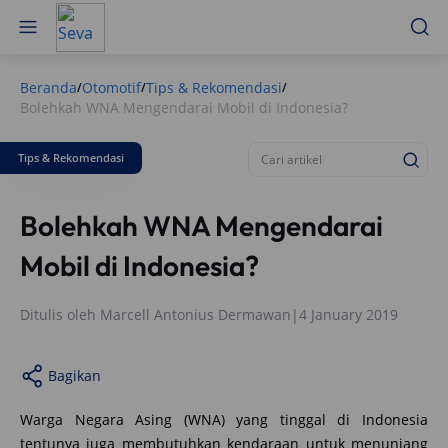
Beranda
Otomotif
Tips & Rekomendasi
/
/
/
Bolehkah WNA Mengendarai Mobil di Indonesia?
Tips & Rekomendasi
Bolehkah WNA Mengendarai
Mobil di Indonesia?
Ditulis oleh
Marcell Antonius Dermawan
|
4 January 2019
Bagikan
Warga Negara Asing (WNA) yang tinggal di Indonesia
tentunya juga membutuhkan kendaraan untuk menunjang