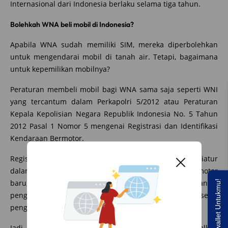
Internasional dari Indonesia berlaku selama tiga tahun.
Bolehkah WNA beli mobil di Indonesia?
Apabila WNA sudah memiliki SIM, mereka diperbolehkan
untuk mengendarai mobil di tanah air. Tetapi, bagaimana
untuk kepemilikan mobilnya?
Peraturan membeli mobil bagi WNA sama saja seperti WNI
yang tercantum dalam Perkapolri 5/2012 atau Peraturan
Kepala Kepolisian Negara Republik Indonesia No. 5 Tahun
2012 Pasal 1 Nomor 5 mengenai Registrasi dan Identifikasi
Kendaraan Bermotor.
Registrasi dan Identifikasi secara rutin tersebut diatur
dalam Pasal 9 ayat (1) yang meliputi kendaraan bermotor
baru, perubahan identitas dan pemilik, pemindahtanganan,
Saldo E-wallet Untukmu!
penggantian bukti regident, perpanjangan serta
pengesahan kendaraan bermotor.
Jadi, WNA pun boleh membeli mobil di Indonesia asalkan