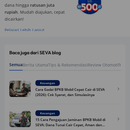
dana hingga
ratusan juta
rupiah
. Mudah diajukan, cepat
dicairkan!
Pelajari Lebih Lanjut
Baca juga dari SEVA blog
Semua
Berita Utama
Tips & Rekomendasi
Review Otomotif
Keua
Keuangan
Cara Gadai BPKB Mobil Cepat Cair di SEVA
(2026): Cek Syarat, dan Simulasinya
Keuangan
15 Cara Pengajuan Jaminan BPKB Mobil di
SEVA: Dana Tunai Cair Cepat, Aman dan