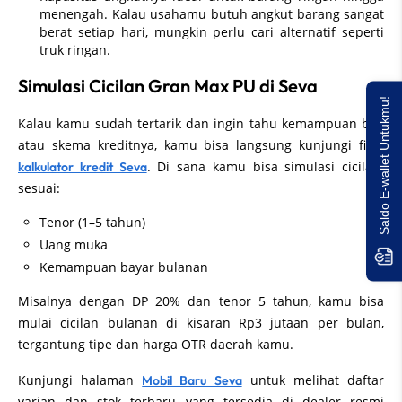
menengah. Kalau usahamu butuh angkut barang sangat
berat setiap hari, mungkin perlu cari alternatif seperti
truk ringan.
Simulasi Cicilan Gran Max PU di Seva
Saldo E-wallet Untukmu!
Kalau kamu sudah tertarik dan ingin tahu kemampuan beli
atau skema kreditnya, kamu bisa langsung kunjungi fitur
. Di sana kamu bisa simulasi cicilan
kalkulator kredit Seva
sesuai:
Tenor (1–5 tahun)
Uang muka
Kemampuan bayar bulanan
Misalnya dengan DP 20% dan tenor 5 tahun, kamu bisa
mulai cicilan bulanan di kisaran Rp3 jutaan per bulan,
tergantung tipe dan harga OTR daerah kamu.
Kunjungi halaman
untuk melihat daftar
Mobil Baru Seva
varian dan stok terbaru yang tersedia di dealer resmi