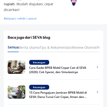
rupiah
. Mudah diajukan, cepat
dicairkan!
Pelajari Lebih Lanjut
Baca juga dari SEVA blog
Semua
Berita Utama
Tips & Rekomendasi
Review Otomotif
Keua
Keuangan
Cara Gadai BPKB Mobil Cepat Cair di SEVA
(2026): Cek Syarat, dan Simulasinya
Keuangan
15 Cara Pengajuan Jaminan BPKB Mobil di
SEVA: Dana Tunai Cair Cepat, Aman dan
Praktis