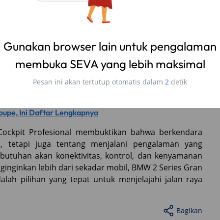
. Selain itu, layanan concierge yang terintegrasi
rmasi atau bantuan yang mungkin kamu butuhkan
Gunakan browser lain untuk pengalaman
 dengan Harman Kardon
membuka SEVA yang lebih maksimal
ologi, BMW 2 Series Gran Coupe juga memanjakan
tas tinggi dari Harman Kardon. Ini menciptakan
Pesan ini akan tertutup otomatis dalam
1
detik
nyenangkan di dalam kabin.
oupe, Ini Daftar Lengkapnya
ockpit Profesional membuktikan bahwa berkendara
, tetapi juga tentang menjalani pengalaman yang
butuhan akan konektivitas, kontrol, dan kenyamanan
nginginkan lebih dari sekadar mobil, BMW 2 Series Gran
lah pilihan yang tepat untuk menjelajahi jalan raya
Bagikan