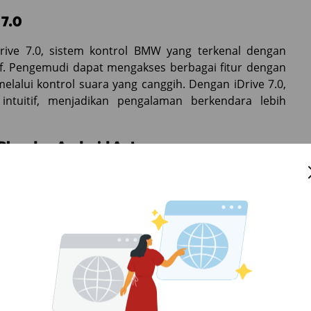
7.0
rive 7.0, sistem kontrol BMW yang terkenal dengan
. Pengemudi dapat mengakses berbagai fitur dengan
elalui kontrol suara yang canggih. Dengan iDrive 7.0,
 intuitif, menjadikan pengalaman berkendara lebih
Play dan Android Auto
tas modern dengan menyertakan fitur Apple CarPlay
ngintegrasikan perangkat pintarmu dengan sistem
e aplikasi, musik, dan navigasi yang kamu butuhkan
dara.
ayanan Concierge
udi dapat mengakses informasi kesehatan kendaraan
asi perawatan dan servis yang diperlukan, memastikan