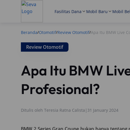
Fasilitas Dana
Mobil Baru
Mobil Be
Beranda
Otomotif
Review Otomotif
Apa Itu BMW Live Co
/
/
/
Review Otomotif
Apa Itu BMW Live
Profesional?
Ditulis oleh
Teresia Ratna Calista
|
31 January 2024
BMW 2 Series Gran Coupe bukan hanya tentang 