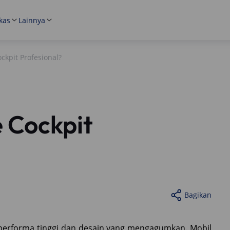
kas
Lainnya
ckpit Profesional?
 Cockpit
Bagikan
performa tinggi dan desain yang mengagumkan. Mobil