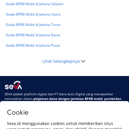
Masuk BI Checking? Simak Peraturan
Gadai BPKB Mobil di Jakarta Selatan
Terbarunya di 2026
Gadai BPKB Mobil di Jakarta Utara
Gadai BPKB Mobil di Jakarta Timur
Gadai BPKB Mobil di Jakarta Barat
Gadai BPKB Mobil di Jakarta Pusat
Lihat Selengkapnya
SEVA adalah platform digital dari PT Astra Auto Digital yang menawarkan
kemudahan dalam
pinjaman dana dengan jaminan BPKB mobil
,
pembelian
mobil baru
, dan
pembelian mobil bekas berkualitas.
Cookie
Di SEVA, BPKB mobilmu #BisaJadiDuit
Tentang SEVA
Syarat & Ketentuan
Seva.id menggunakan cookies untuk memberikan situs
Pemberitahuan Privasi
Hubungi Kami