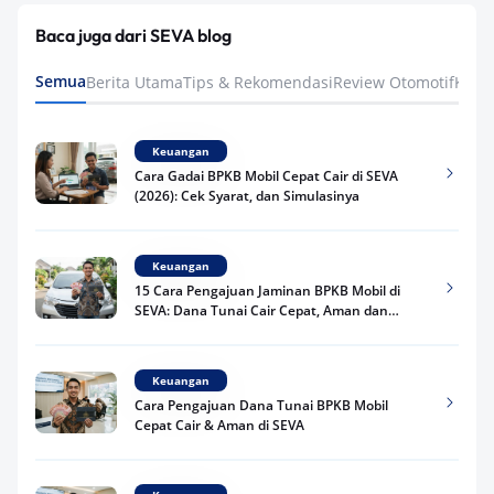
Baca juga dari SEVA blog
Semua
Berita Utama
Tips & Rekomendasi
Review Otomotif
Keua
Keuangan
Cara Gadai BPKB Mobil Cepat Cair di SEVA
(2026): Cek Syarat, dan Simulasinya
Keuangan
15 Cara Pengajuan Jaminan BPKB Mobil di
SEVA: Dana Tunai Cair Cepat, Aman dan
Praktis
Keuangan
Cara Pengajuan Dana Tunai BPKB Mobil
Cepat Cair & Aman di SEVA