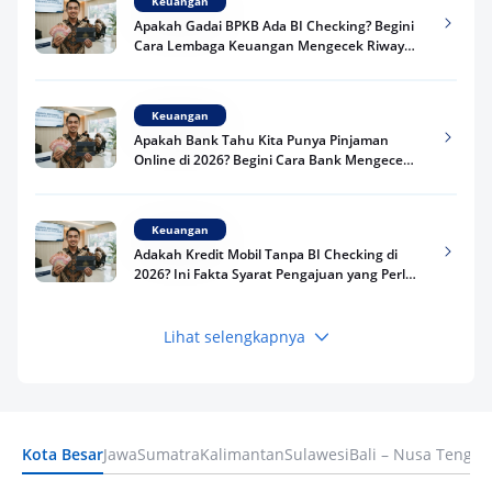
Keuangan
Apakah Gadai BPKB Ada BI Checking? Begini
Cara Lembaga Keuangan Mengecek Riwayat
Kredit Kamu di 2026
Keuangan
Apakah Bank Tahu Kita Punya Pinjaman
Online di 2026? Begini Cara Bank Mengecek
Riwayat Pinjaman Kamu
Keuangan
Adakah Kredit Mobil Tanpa BI Checking di
2026? Ini Fakta Syarat Pengajuan yang Perlu
Kamu Tahu
Lihat selengkapnya
Keuangan
Pinjaman Apa Tanpa BI Checking di 2026? Ini
Pilihan Dana Cepat yang Tetap Aman dan
Terpercaya
Kota Besar
Jawa
Sumatra
Kalimantan
Sulawesi
Bali – Nusa Tengga
Keuangan
Telat Bayar Pinjol 2 Hari, Apakah Langsung