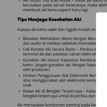
Aki Sudah Tua atau Rusak – Kalau aki kamu 
kerusakan pada sel-sel baterainya, maka lebih
membuat aki kamu seperti baru lagi.
Tips Menjaga Kesehatan Aki
Supaya aki kamu awet dan nggak mudah soak, ikuti 
Biasakan Mematikan Mesin dengan Benar – Pa
dan audio di matikan sebelum mematikan mes
Cek Kondisi Aki Secara Rutin – Periksa kondis
terminal aki dan pastikan cairan elektrolit dal
Gunakan Aki Sesuai Kapasitas Kendaraan – 
kamu. Jangan gunakan aki dengan kapasitas ya
oleh produsen.
Hindari Penggunaan Alat Elektronik Berlebih
atau menggunakan alat elektronik lainnya s
soak.
Rawat Aki di Bengkel Terpercaya – Kalau kam
bengkel terpercaya untuk di periksa dan di ber
Aki merupakan komponen penting pada kendara