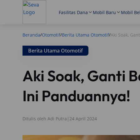
Fasilitas Dana
Mobil Baru
Mobil Be
Beranda
Otomotif
Berita Utama Otomotif
Aki Soak, Gant
/
/
/
Berita Utama Otomotif
Aki Soak, Ganti B
Ini Panduannya!
Ditulis oleh
Adi Putra
|
24 April 2024