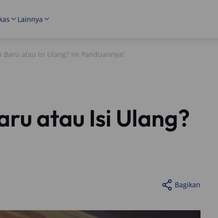
kas
Lainnya
i Baru atau Isi Ulang? Ini Panduannya!
aru atau Isi Ulang?
Bagikan