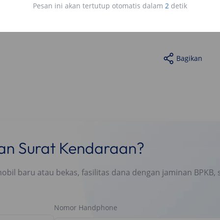
Pesan ini akan tertutup otomatis dalam
1
detik
h panjang dan nggak mudah soak. Hal ini tentu akan
 tengah jalan.
Bagikan
nan Surat Kendaraan?
l baru atau bekas, fasilitas dana dengan jaminan BPKB, s
Nomor Handphone