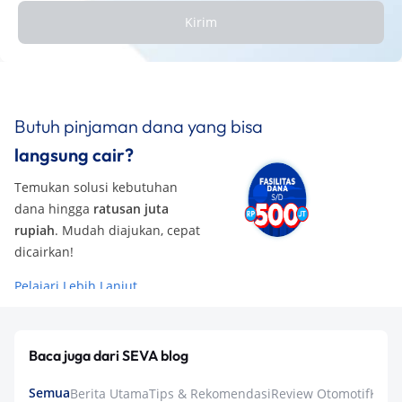
Kirim
Butuh pinjaman dana yang bisa
langsung cair?
Temukan solusi kebutuhan
dana hingga
ratusan juta
rupiah
. Mudah diajukan, cepat
dicairkan!
Pelajari Lebih Lanjut
Baca juga dari SEVA blog
Semua
Berita Utama
Tips & Rekomendasi
Review Otomotif
Keua