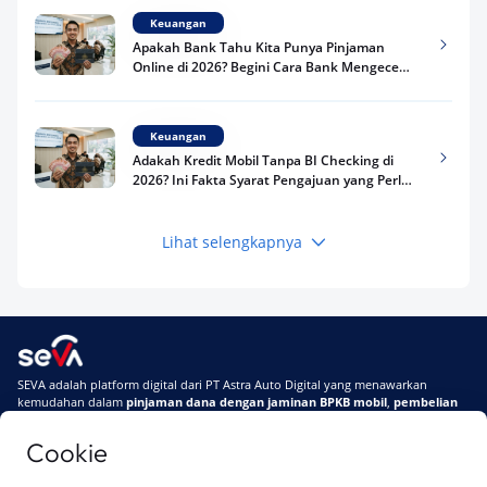
Keuangan
Apakah Bank Tahu Kita Punya Pinjaman
Online di 2026? Begini Cara Bank Mengecek
Riwayat Pinjaman Kamu
Keuangan
Adakah Kredit Mobil Tanpa BI Checking di
2026? Ini Fakta Syarat Pengajuan yang Perlu
Kamu Tahu
Lihat selengkapnya
Keuangan
Pinjaman Apa Tanpa BI Checking di 2026? Ini
Pilihan Dana Cepat yang Tetap Aman dan
Terpercaya
Keuangan
SEVA adalah platform digital dari PT Astra Auto Digital yang menawarkan
Telat Bayar Pinjol 2 Hari, Apakah Langsung
kemudahan dalam
pinjaman dana dengan jaminan BPKB mobil
,
pembelian
Masuk BI Checking? Simak Peraturan
mobil baru
, dan
pembelian mobil bekas berkualitas.
Terbarunya di 2026
Cookie
Di SEVA, BPKB mobilmu #BisaJadiDuit