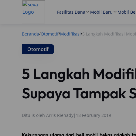
Fasilitas Dana
Mobil Baru
Mobil Be
Beranda
Otomotif
Modifikasi
5 Langkah Modifikasi Mob
/
/
/
Otomotif
5 Langkah Modifi
Supaya Tampak S
Ditulis oleh
Arris Riehady
|
18 February 2019
Kekurangan utama dari beli mobil bekas adakah ta