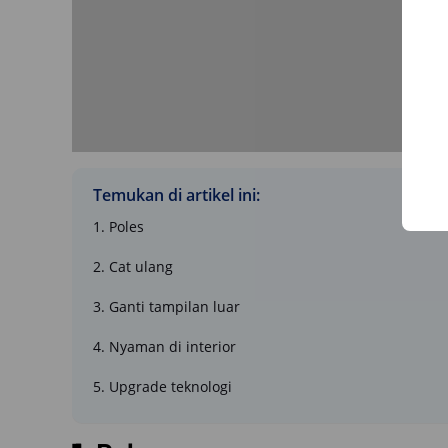
Temukan di artikel ini:
1. Poles
2. Cat ulang
3. Ganti tampilan luar
4. Nyaman di interior
5. Upgrade teknologi