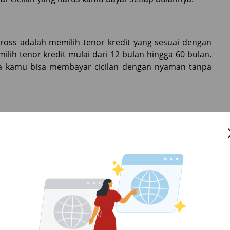
 Cross adalah memilih tenor kredit yang sesuai dengan
ih tenor kredit mulai dari 12 bulan hingga 60 bulan.
gga kamu bisa membayar cicilan dengan nyaman tanpa
rus kamu perhatikan saat mengajukan kredit. SEVA
n tetap pastikan untuk membandingkan dengan suku
itu, kamu bisa mendapatkan suku bunga terbaik yang
n
Cross di SEVA berjalan lancar, pastikan kamu sudah
iasanya, dokumen yang diperlukan antara lain KTP,
enyiapkan dokumen-dokumen ini sebelumnya, kamu bisa