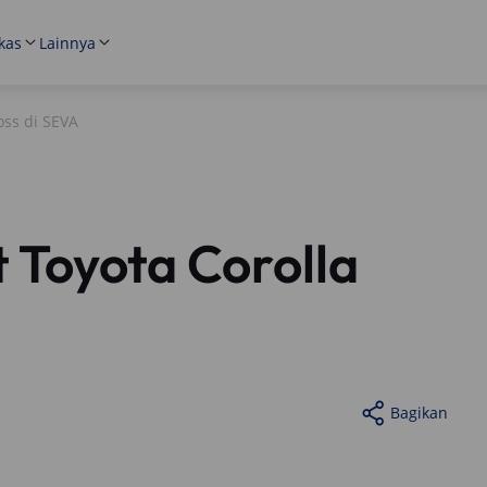
kas
Lainnya
ross di SEVA
t Toyota Corolla
Bagikan