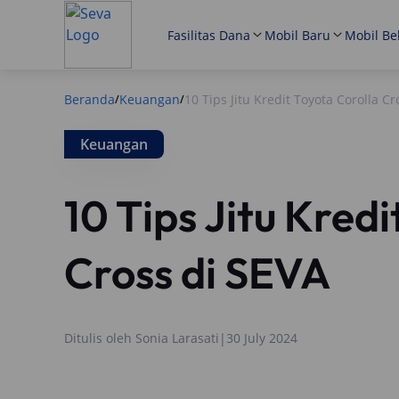
Fasilitas Dana
Mobil Baru
Mobil Be
Beranda
Keuangan
10 Tips Jitu Kredit Toyota Corolla C
/
/
Keuangan
10 Tips Jitu Kredi
Cross di SEVA
Ditulis oleh
Sonia Larasati
|
30 July 2024