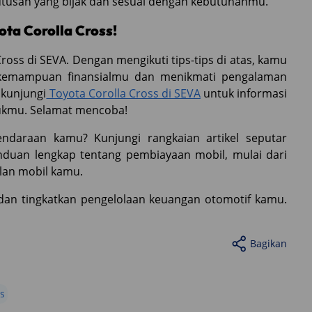
utusan yang bijak dan sesuai dengan kebutuhanmu.
ota Corolla Cross!
a Cross di SEVA. Dengan mengikuti tips-tips di atas, kamu
 kemampuan finansialmu dan menikmati pengalaman
 kunjungi
Toyota Corolla Cross di SEVA
untuk informasi
ntukmu. Selamat mencoba!
daraan kamu? Kunjungi rangkaian artikel seputar
nduan lengkap tentang pembiayaan mobil, mulai dari
ilan mobil kamu.
dan tingkatkan pengelolaan keuangan otomotif kamu.
Bagikan
ss