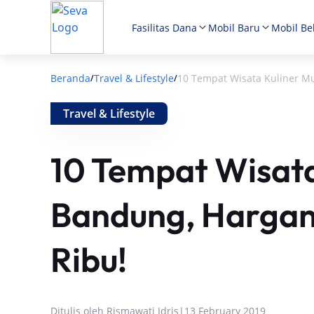
Fasilitas Dana
Mobil Baru
Mobil Be
Beranda
Travel & Lifestyle
10 Tempat Wisata Kuliner M
/
/
Travel & Lifestyle
10 Tempat Wisata
Bandung, Hargan
Ribu!
Ditulis oleh
Rismawati Idris
|
13 February 2019