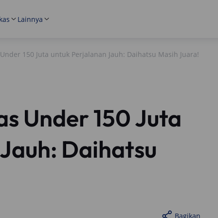
kas
Lainnya
 Under 150 Juta untuk Perjalanan Jauh: Daihatsu Masih Juara!
as Under 150 Juta
 Jauh: Daihatsu
Bagikan