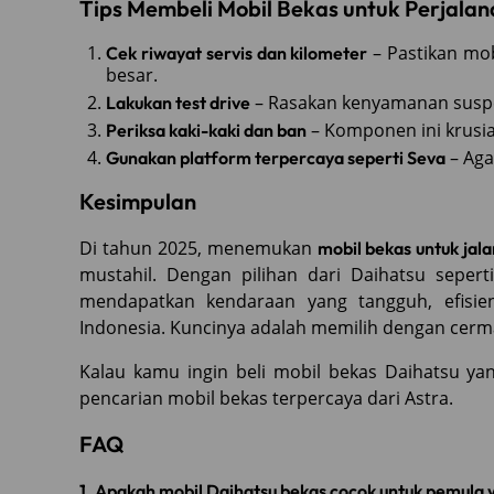
Tips Membeli Mobil Bekas untuk Perjalan
– Pastikan mob
Cek riwayat servis dan kilometer
besar.
– Rasakan kenyamanan suspen
Lakukan test drive
– Komponen ini krusia
Periksa kaki-kaki dan ban
– Aga
Gunakan platform terpercaya seperti Seva
Kesimpulan
Di tahun 2025, menemukan
mobil bekas untuk jala
mustahil. Dengan pilihan dari Daihatsu seperti
mendapatkan kendaraan yang tangguh, efisie
Indonesia. Kuncinya adalah memilih dengan cerma
Kalau kamu ingin beli mobil bekas Daihatsu yan
pencarian mobil bekas terpercaya dari Astra.
FAQ
1. Apakah mobil Daihatsu bekas cocok untuk pemula 