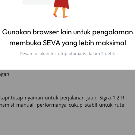
lanan panjang
tinggi untuk jalanan yang tidak selalu mulus, Terios
n SUV yang gagah, Terios juga menawarkan kenyamanan
arang.
ngan
api tetap nyaman untuk perjalanan jauh, Sigra 1.2 R
nsmisi manual, performanya cukup stabil untuk rute