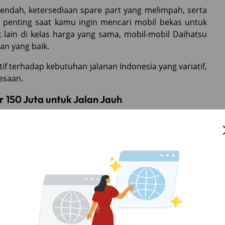
endah, ketersediaan spare part yang melimpah, serta
in penting saat kamu ingin mencari mobil bekas untuk
 lain di kelas harga yang sama, mobil-mobil Daihatsu
an yang baik.
tif terhadap kebutuhan jalanan Indonesia yang variatif,
esaan.
 150 Juta untuk Jalan Jauh
ng cocok untuk perjalanan jarak jauh dan bisa kamu
tahun 2025:
, Xenia punya banyak kelebihan untuk kamu yang suka
ega, kapasitas hingga 7 penumpang, serta mesin 1.3L
lihan aman.