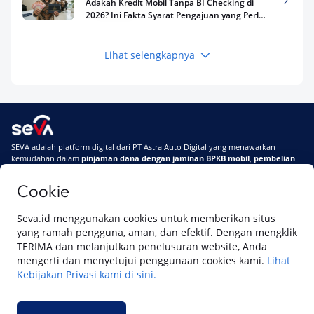
Adakah Kredit Mobil Tanpa BI Checking di
2026? Ini Fakta Syarat Pengajuan yang Perlu
Kamu Tahu
Lihat selengkapnya
Keuangan
Pinjaman Apa Tanpa BI Checking di 2026? Ini
Pilihan Dana Cepat yang Tetap Aman dan
Terpercaya
Keuangan
SEVA adalah platform digital dari PT Astra Auto Digital yang menawarkan
Telat Bayar Pinjol 2 Hari, Apakah Langsung
kemudahan dalam
pinjaman dana dengan jaminan BPKB mobil
,
pembelian
Masuk BI Checking? Simak Peraturan
mobil baru
, dan
pembelian mobil bekas berkualitas.
Terbarunya di 2026
Cookie
Di SEVA, BPKB mobilmu #BisaJadiDuit
Tentang SEVA
Syarat & Ketentuan
Seva.id menggunakan cookies untuk memberikan situs
Pemberitahuan Privasi
Hubungi Kami
yang ramah pengguna, aman, dan efektif. Dengan mengklik
TERIMA dan melanjutkan penelusuran website, Anda
mengerti dan menyetujui penggunaan cookies kami.
Lihat
Kebijakan Privasi kami di sini.
Website ini dikelola oleh PT Cipta Sedaya Digital Indonesia (CSDI), organisasi
yang tersertifikasi ISO/IEC 27001:2022.