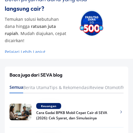
langsung cair?
Temukan solusi kebutuhan
dana hingga
ratusan juta
rupiah
. Mudah diajukan, cepat
dicairkan!
Pelajari Lebih Lanjut
Baca juga dari SEVA blog
Semua
Berita Utama
Tips & Rekomendasi
Review Otomotif
Keua
Keuangan
Cara Gadai BPKB Mobil Cepat Cair di SEVA
(2026): Cek Syarat, dan Simulasinya