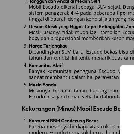
Tangguh dan Andal di Medan Sulit
Mobil Escudo dikenal sebagai SUV sejati. Den
sistem penggerak 4×4 pada beberapa tipe, mo
tinggal di daerah dengan kondisi jalan yang m
Desain Klasik yang Nggak Cepat Ketinggalan Za
Meski usianya tidak muda lagi, tampilan Esc
boxy dan proporsional memberikan kesan mas
Harga Terjangkau
Dibandingkan SUV baru, Escudo bekas bisa d
tahun dan kondisi. Ini tentu menarik buat ka
Komunitas Aktif
Banyak komunitas pengguna Escudo yang akti
sangat membantu dalam hal perawatan dan mo
Mesin Bandel
Mesinnya terkenal tahan banting dan cukup
Escudo bisa jadi teman setia bertahun-tahun.
Kekurangan (Minus) Mobil Escudo Bekas
Konsumsi BBM Cenderung Boros
Karena mesinnya berkapasitas cukup besar d
modern, Escudo termasuk boros dibanding SU