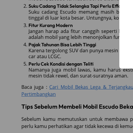
Suku Cadang Tidak Selangka Tapi Perlu Effort
Suku cadang Escudo memang masih bisa dite
tinggal di luar kota besar. Untungnya, komun
Fitur Kurang Modern
Jangan harap ada fitur canggih seperti head
adalah mobil yang lebih menonjolkan fungsi da
Pajak Tahunan Bisa Lebih Tinggi
Karena tergolong SUV dan punya mesin besar, 
car atau LCGC.
Perlu Cek Kondisi dengan Teliti
Namanya juga mobil lawas, kamu harus ekstra
mesin tidak rewel, dan surat-suratnya aman.
Baca juga :
Cari Mobil Bekas Lega & Terjangk
Pertimbangkan
Tips Sebelum Membeli Mobil Escudo Beka
Sebelum kamu memutuskan untuk membawa pul
perlu kamu perhatikan agar tidak kecewa di kemud