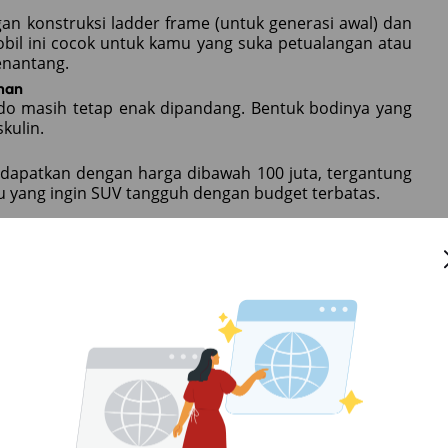
gan konstruksi ladder frame (untuk generasi awal) dan
bil ini cocok untuk kamu yang suka petualangan atau
enantang.
man
udo masih tetap enak dipandang. Bentuk bodinya yang
kulin.
idapatkan dengan harga dibawah 100 juta, tergantung
mu yang ingin SUV tangguh dengan budget terbatas.
f berbagi informasi, tips, hingga suku cadang. Ini
difikasi.
 mudah dirawat. Selama kamu rajin servis berkala,
an belum mengusung teknologi efisiensi bahan bakar
V masa kini.