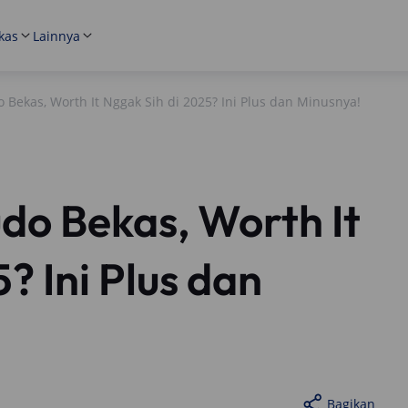
kas
Lainnya
o Bekas, Worth It Nggak Sih di 2025? Ini Plus dan Minusnya!
udo Bekas, Worth It
? Ini Plus dan
Bagikan