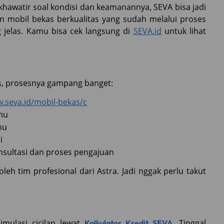
 khawatir soal kondisi dan keamanannya, SEVA bisa jadi
an mobil bekas berkualitas yang sudah melalui proses
 jelas. Kamu bisa cek langsung di
SEVA.id
untuk lihat
s, prosesnya gampang banget:
.seva.id/mobil-bekas/c
mu
mu
i
sultasi dan proses pengajuan
eh tim profesional dari Astra. Jadi nggak perlu takut
imulasi cicilan lewat
. Tinggal
Kalkulator Kredit SEVA