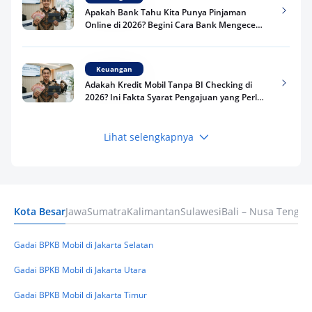
Apakah Bank Tahu Kita Punya Pinjaman
Online di 2026? Begini Cara Bank Mengecek
Riwayat Pinjaman Kamu
Keuangan
Adakah Kredit Mobil Tanpa BI Checking di
2026? Ini Fakta Syarat Pengajuan yang Perlu
Kamu Tahu
Lihat selengkapnya
Keuangan
Pinjaman Apa Tanpa BI Checking di 2026? Ini
Pilihan Dana Cepat yang Tetap Aman dan
Terpercaya
Kota Besar
Jawa
Sumatra
Kalimantan
Sulawesi
Bali – Nusa Tengga
Keuangan
Telat Bayar Pinjol 2 Hari, Apakah Langsung
Masuk BI Checking? Simak Peraturan
Gadai BPKB Mobil di Jakarta Selatan
Terbarunya di 2026
Gadai BPKB Mobil di Jakarta Utara
Gadai BPKB Mobil di Jakarta Timur