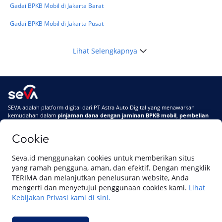
Gadai BPKB Mobil di Jakarta Barat
Gadai BPKB Mobil di Jakarta Pusat
Lihat Selengkapnya
SEVA adalah platform digital dari PT Astra Auto Digital yang menawarkan
kemudahan dalam
pinjaman dana dengan jaminan BPKB mobil
,
pembelian
mobil baru
, dan
pembelian mobil bekas berkualitas.
Cookie
Di SEVA, BPKB mobilmu #BisaJadiDuit
Tentang SEVA
Syarat & Ketentuan
Seva.id menggunakan cookies untuk memberikan situs
Pemberitahuan Privasi
Hubungi Kami
yang ramah pengguna, aman, dan efektif. Dengan mengklik
TERIMA dan melanjutkan penelusuran website, Anda
mengerti dan menyetujui penggunaan cookies kami.
Lihat
Kebijakan Privasi kami di sini.
Website ini dikelola oleh PT Cipta Sedaya Digital Indonesia (CSDI), organisasi
yang tersertifikasi ISO/IEC 27001:2022.