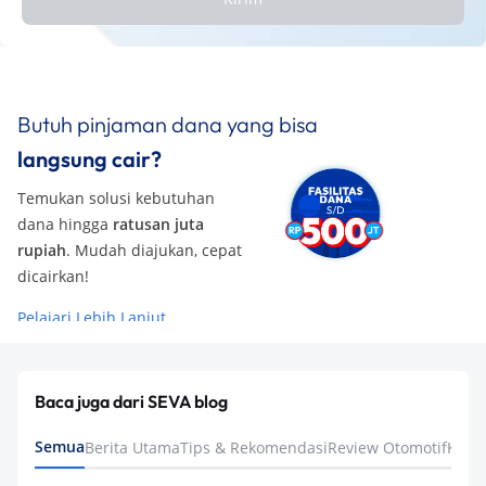
Butuh pinjaman dana yang bisa
langsung cair?
Temukan solusi kebutuhan
dana hingga
ratusan juta
rupiah
. Mudah diajukan, cepat
dicairkan!
Pelajari Lebih Lanjut
Baca juga dari SEVA blog
Semua
Berita Utama
Tips & Rekomendasi
Review Otomotif
Keua