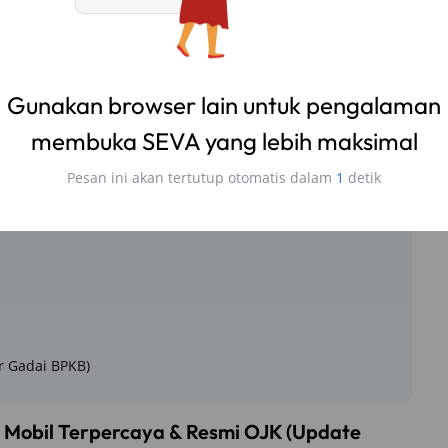
pat Gadai BPKB Mobil Lain?
a
ksimal 85%)
i)
r Gadai BPKB)
Mobil Terpercaya & Resmi OJK (Update