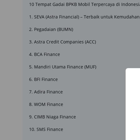
10 Tempat Gadai BPKB Mobil Terpercaya di Indones
1. SEVA (Astra Financial) – Terbaik untuk Kemudahan 
2. Pegadaian (BUMN)
3. Astra Credit Companies (ACC)
4. BCA Finance
5. Mandiri Utama Finance (MUF)
6. BFI Finance
7. Adira Finance
8. WOM Finance
9. CIMB Niaga Finance
10. SMS Finance