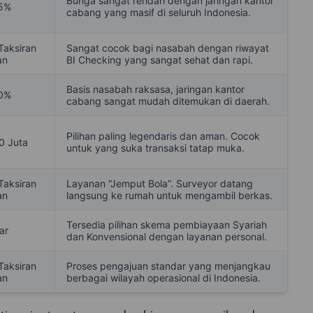
Bunga sangat rendah dengan jaringan kantor
5%
cabang yang masif di seluruh Indonesia.
Taksiran
Sangat cocok bagi nasabah dengan riwayat
an
BI Checking yang sangat sehat dan rapi.
Basis nasabah raksasa, jaringan kantor
0%
cabang sangat mudah ditemukan di daerah.
Pilihan paling legendaris dan aman. Cocok
0 Juta
untuk yang suka transaksi tatap muka.
Taksiran
Layanan “Jemput Bola”. Surveyor datang
an
langsung ke rumah untuk mengambil berkas.
Tersedia pilihan skema pembiayaan Syariah
ar
dan Konvensional dengan layanan personal.
Taksiran
Proses pengajuan standar yang menjangkau
an
berbagai wilayah operasional di Indonesia.