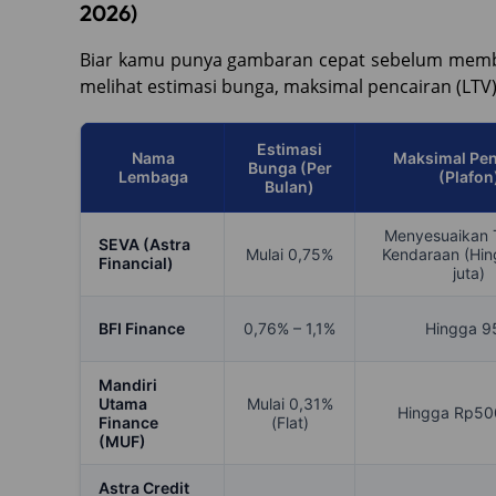
2026)
Biar kamu punya gambaran cepat sebelum membac
melihat estimasi bunga, maksimal pencairan (LTV)
Estimasi
Nama
Maksimal Pen
Bunga (Per
Lembaga
(Plafon
Bulan)
Menyesuaikan 
SEVA (Astra
Mulai 0,75%
Kendaraan (Hi
Financial)
juta)
BFI Finance
0,76% – 1,1%
Hingga 9
Mandiri
Utama
Mulai 0,31%
Hingga Rp50
Finance
(Flat)
(MUF)
Astra Credit