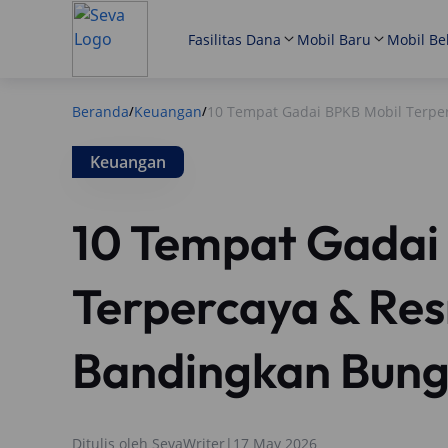
Fasilitas Dana
Mobil Baru
Mobil Be
Beranda
Keuangan
10 Tempat Gadai BPKB Mobil Terpe
/
/
Keuangan
10 Tempat Gadai
Terpercaya & Re
Bandingkan Bung
Ditulis oleh
SevaWriter
|
17 May 2026