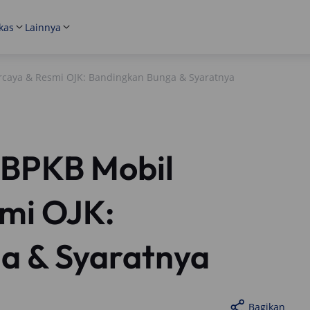
kas
Lainnya
rcaya & Resmi OJK: Bandingkan Bunga & Syaratnya
 BPKB Mobil
smi OJK:
a & Syaratnya
Bagikan