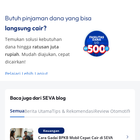
Butuh pinjaman dana yang bisa
langsung cair?
Temukan solusi kebutuhan
dana hingga
ratusan juta
rupiah
. Mudah diajukan, cepat
dicairkan!
Pelajari Lebih Lanjut
Baca juga dari SEVA blog
Semua
Berita Utama
Tips & Rekomendasi
Review Otomotif
Keua
Keuangan
Cara Gadai BPKB Mobil Cepat Cair di SEVA