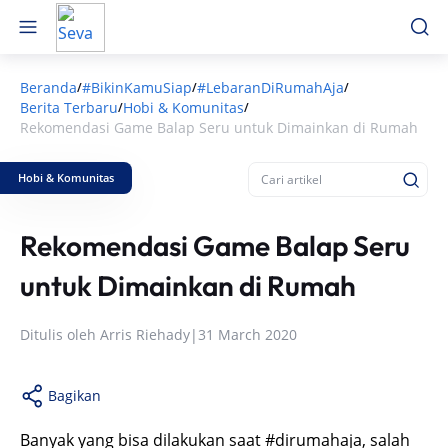
Beranda
#BikinKamuSiap
#LebaranDiRumahAja
/
/
/
Berita Terbaru
Hobi & Komunitas
/
/
Rekomendasi Game Balap Seru untuk Dimainkan di Rumah
Hobi & Komunitas
Rekomendasi Game Balap Seru
untuk Dimainkan di Rumah
Ditulis oleh
Arris Riehady
|
31 March 2020
Bagikan
Banyak yang bisa dilakukan saat #dirumahaja, salah