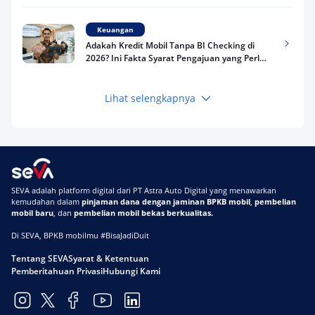
Keuangan
Adakah Kredit Mobil Tanpa BI Checking di
2026? Ini Fakta Syarat Pengajuan yang Perlu
Kamu Tahu
Lihat selengkapnya
Keuangan
Pinjaman Apa Tanpa BI Checking di 2026? Ini
Pilihan Dana Cepat yang Tetap Aman dan
Terpercaya
Keuangan
SEVA adalah platform digital dari PT Astra Auto Digital yang menawarkan
Telat Bayar Pinjol 2 Hari, Apakah Langsung
kemudahan dalam
pinjaman dana dengan jaminan BPKB mobil
,
pembelian
Masuk BI Checking? Simak Peraturan
mobil baru
, dan
pembelian mobil bekas berkualitas.
Terbarunya di 2026
Di SEVA, BPKB mobilmu #BisaJadiDuit
Tentang SEVA
Syarat & Ketentuan
Pemberitahuan Privasi
Hubungi Kami