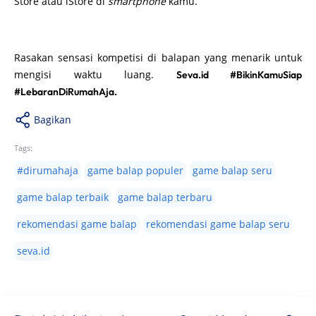
Store atau iStore di
smartphone
kamu.
Rasakan sensasi kompetisi di balapan yang menarik untuk
mengisi waktu luang.
Seva.id #BikinKamuSiap
#LebaranDiRumahAja.
Bagikan
Tags:
#dirumahaja
game balap populer
game balap seru
game balap terbaik
game balap terbaru
rekomendasi game balap
rekomendasi game balap seru
seva.id