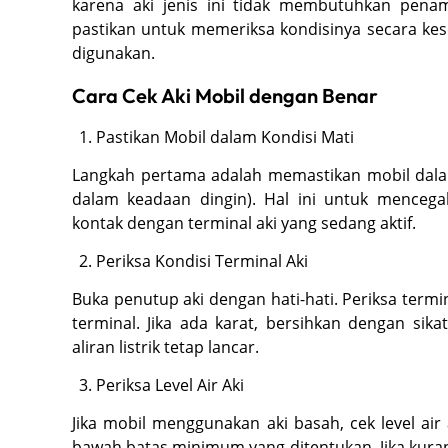
karena aki jenis ini tidak membutuhkan penam
pastikan untuk memeriksa kondisinya secara ke
digunakan.
Cara Cek Aki Mobil dengan Benar
Pastikan Mobil dalam Kondisi Mati
Langkah pertama adalah memastikan mobil dalam
dalam keadaan dingin). Hal ini untuk mencegah
kontak dengan terminal aki yang sedang aktif.
Periksa Kondisi Terminal Aki
Buka penutup aki dengan hati-hati. Periksa termin
terminal. Jika ada karat, bersihkan dengan si
aliran listrik tetap lancar.
Periksa Level Air Aki
Jika mobil menggunakan aki basah, cek level air a
bawah batas minimum yang ditentukan. Jika kurang