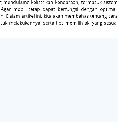
ng mendukung kelistrikan kendaraan, termasuk sistem
 Agar mobil tetap dapat berfungsi dengan optimal,
in. Dalam artikel ini, kita akan membahas tentang cara
tuk melakukannya, serta tips memilih aki yang sesuai