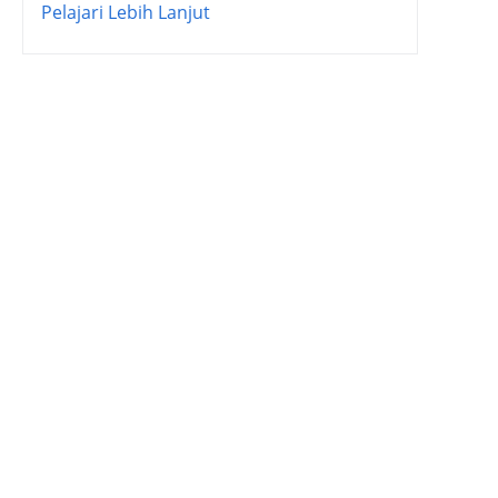
Pelajari Lebih Lanjut