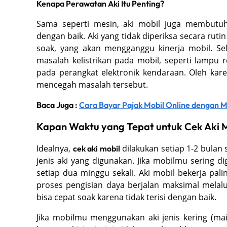
Kenapa Perawatan Aki Itu Penting?
Sama seperti mesin, aki mobil juga membutuh
dengan baik. Aki yang tidak diperiksa secara rut
soak, yang akan mengganggu kinerja mobil. Se
masalah kelistrikan pada mobil, seperti lampu 
pada perangkat elektronik kendaraan. Oleh kar
mencegah masalah tersebut.
Baca Juga :
Cara Bayar Pajak Mobil Online dengan 
Kapan Waktu yang Tepat untuk Cek Aki M
Idealnya,
dilakukan setiap 1-2 bulan
cek aki mobil
jenis aki yang digunakan. Jika mobilmu sering di
setiap dua minggu sekali. Aki mobil bekerja pali
proses pengisian daya berjalan maksimal melalui
bisa cepat soak karena tidak terisi dengan baik.
Jika mobilmu menggunakan aki jenis kering (mai