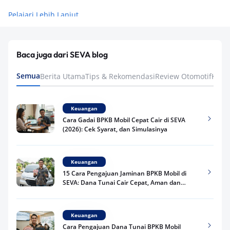
Pelajari Lebih Lanjut
Baca juga dari SEVA blog
Semua
Berita Utama
Tips & Rekomendasi
Review Otomotif
Keua
Keuangan
Cara Gadai BPKB Mobil Cepat Cair di SEVA
(2026): Cek Syarat, dan Simulasinya
Keuangan
15 Cara Pengajuan Jaminan BPKB Mobil di
SEVA: Dana Tunai Cair Cepat, Aman dan
Praktis
Keuangan
Cara Pengajuan Dana Tunai BPKB Mobil