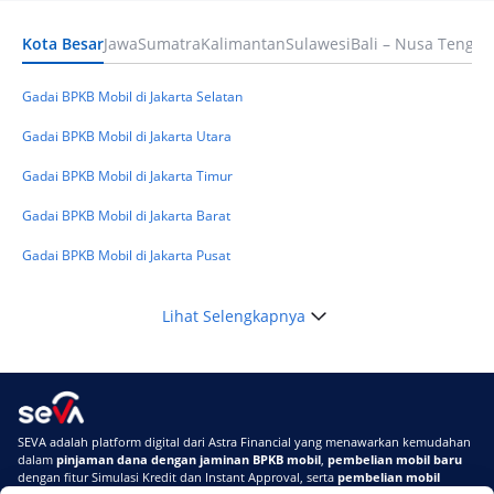
Kota Besar
Jawa
Sumatra
Kalimantan
Sulawesi
Bali – Nusa Tengga
Keuangan
Telat Bayar Pinjol 2 Hari, Apakah Langsung
Masuk BI Checking? Simak Peraturan
Gadai BPKB Mobil di Jakarta Selatan
Terbarunya di 2026
Gadai BPKB Mobil di Jakarta Utara
Gadai BPKB Mobil di Jakarta Timur
Gadai BPKB Mobil di Jakarta Barat
Gadai BPKB Mobil di Jakarta Pusat
Lihat Selengkapnya
SEVA adalah platform digital dari Astra Financial yang menawarkan kemudahan
dalam
pinjaman dana dengan jaminan BPKB mobil
,
pembelian mobil baru
dengan fitur Simulasi Kredit dan Instant Approval, serta
pembelian mobil