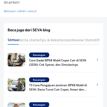
dicairkan!
Pelajari Lebih Lanjut
Baca juga dari SEVA blog
Semua
Berita Utama
Tips & Rekomendasi
Review Otomotif
Keua
Keuangan
Cara Gadai BPKB Mobil Cepat Cair di SEVA
(2026): Cek Syarat, dan Simulasinya
Keuangan
15 Cara Pengajuan Jaminan BPKB Mobil di
SEVA: Dana Tunai Cair Cepat, Aman dan
Praktis
Keuangan