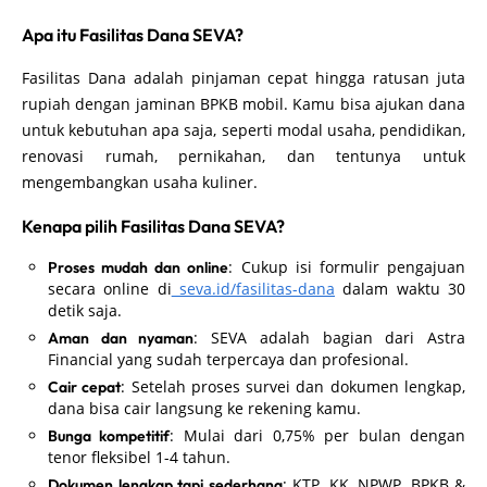
Apa itu Fasilitas Dana SEVA?
Fasilitas Dana adalah pinjaman cepat hingga ratusan juta
rupiah dengan jaminan BPKB mobil. Kamu bisa ajukan dana
untuk kebutuhan apa saja, seperti modal usaha, pendidikan,
renovasi rumah, pernikahan, dan tentunya untuk
mengembangkan usaha kuliner.
Kenapa pilih Fasilitas Dana SEVA?
: Cukup isi formulir pengajuan
Proses mudah dan online
secara online di
seva.id/fasilitas-dana
dalam waktu 30
detik saja.
: SEVA adalah bagian dari Astra
Aman dan nyaman
Financial yang sudah terpercaya dan profesional.
: Setelah proses survei dan dokumen lengkap,
Cair cepat
dana bisa cair langsung ke rekening kamu.
: Mulai dari 0,75% per bulan dengan
Bunga kompetitif
tenor fleksibel 1-4 tahun.
: KTP, KK, NPWP, BPKB &
Dokumen lengkap tapi sederhana