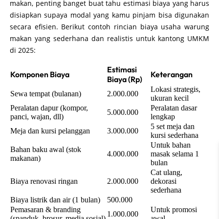
makan, penting banget buat tahu estimasi biaya yang harus
disiapkan supaya modal yang kamu pinjam bisa digunakan
secara efisien. Berikut contoh rincian biaya usaha warung
makan yang sederhana dan realistis untuk kantong UMKM
di 2025:
Estimasi
Komponen Biaya
Keterangan
Biaya (Rp)
Lokasi strategis,
Sewa tempat (bulanan)
2.000.000
ukuran kecil
Peralatan dapur (kompor,
Peralatan dasar
5.000.000
panci, wajan, dll)
lengkap
5 set meja dan
Meja dan kursi pelanggan
3.000.000
kursi sederhana
Untuk bahan
Bahan baku awal (stok
4.000.000
masak selama 1
makanan)
bulan
Cat ulang,
Biaya renovasi ringan
2.000.000
dekorasi
sederhana
Biaya listrik dan air (1 bulan)
500.000
Pemasaran & branding
Untuk promosi
1.000.000
(spanduk, brosur, media sosial)
awal