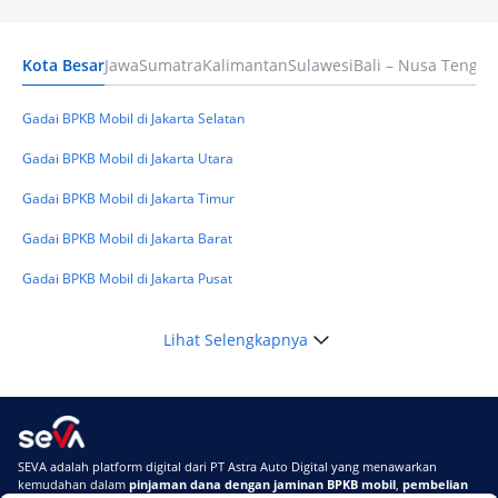
Terpercaya
Kota Besar
Jawa
Sumatra
Kalimantan
Sulawesi
Bali – Nusa Tengga
Keuangan
Telat Bayar Pinjol 2 Hari, Apakah Langsung
Masuk BI Checking? Simak Peraturan
Gadai BPKB Mobil di Jakarta Selatan
Terbarunya di 2026
Gadai BPKB Mobil di Jakarta Utara
Gadai BPKB Mobil di Jakarta Timur
Gadai BPKB Mobil di Jakarta Barat
Gadai BPKB Mobil di Jakarta Pusat
Lihat Selengkapnya
SEVA adalah platform digital dari PT Astra Auto Digital yang menawarkan
kemudahan dalam
pinjaman dana dengan jaminan BPKB mobil
,
pembelian