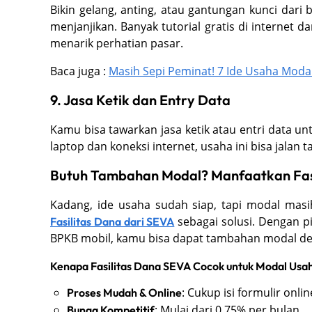
Bikin gelang, anting, atau gantungan kunci dari
menjanjikan. Banyak tutorial gratis di internet 
menarik perhatian pasar.
Baca juga :
Masih Sepi Peminat! 7 Ide Usaha Modal K
9. Jasa Ketik dan Entry Data
Kamu bisa tawarkan jasa ketik atau entri data u
laptop dan koneksi internet, usaha ini bisa jalan
Butuh Tambahan Modal? Manfaatkan Fasi
Kadang, ide usaha sudah siap, tapi modal mas
sebagai solusi. Dengan p
Fasilitas Dana dari SEVA
BPKB mobil, kamu bisa dapat tambahan modal 
Kenapa Fasilitas Dana SEVA Cocok untuk Modal Usa
: Cukup isi formulir onlin
Proses Mudah & Online
: Mulai dari 0,75% per bulan.
Bunga Kompetitif