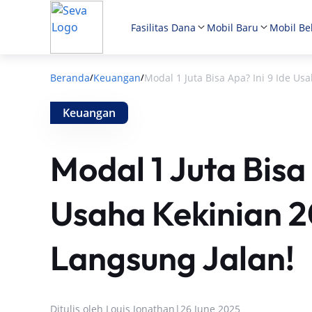
Fasilitas Dana
Mobil Baru
Mobil Be
Beranda
Keuangan
Modal 1 Juta Bisa Apa? Ini 9 Ide Us
/
/
Keuangan
Modal 1 Juta Bisa 
Usaha Kekinian 2
Langsung Jalan!
Ditulis oleh
Louis Jonathan
|
26 June 2025