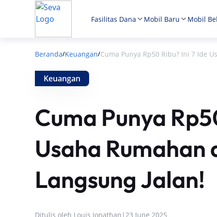
Fasilitas Dana
Mobil Baru
Mobil Be
Beranda
Keuangan
Cuma Punya Rp50 Ribu? Ini 7 Ide U
/
/
Keuangan
Cuma Punya Rp50 
Usaha Rumahan d
Langsung Jalan!
Ditulis oleh
Louis Jonathan
|
23 June 2025