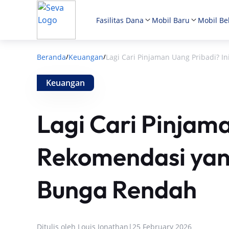
Fasilitas Dana
Mobil Baru
Mobil Be
Beranda
Keuangan
Lagi Cari Pinjaman Uang Pribadi? 
/
/
Keuangan
Lagi Cari Pinjama
Rekomendasi yan
Bunga Rendah
Ditulis oleh
Louis Jonathan
|
25 February 2026