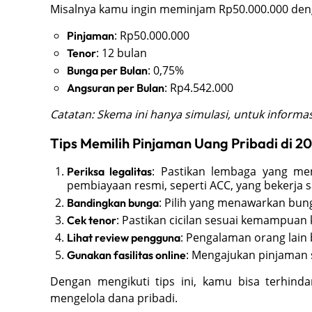
Misalnya kamu ingin meminjam Rp50.000.000 deng
: Rp50.000.000
Pinjaman
: 12 bulan
Tenor
: 0,75%
Bunga per Bulan
: Rp4.542.000
Angsuran per Bulan
Catatan: Skema ini hanya simulasi, untuk informas
Tips Memilih Pinjaman Uang Pribadi di 2
: Pastikan lembaga yang m
Periksa legalitas
pembiayaan resmi, seperti ACC, yang bekerja
: Pilih yang menawarkan bun
Bandingkan bunga
: Pastikan cicilan sesuai kemampuan
Cek tenor
: Pengalaman orang lain b
Lihat review pengguna
: Mengajukan pinjaman 
Gunakan fasilitas online
Dengan mengikuti tips ini, kamu bisa terhinda
mengelola dana pribadi.