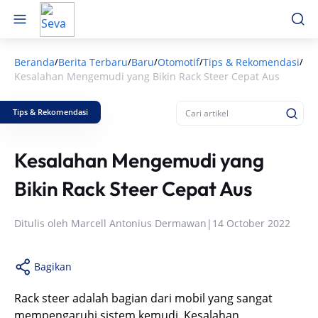
Beranda
Berita Terbaru
Baru
Otomotif
Tips & Rekomendasi
/
/
/
/
/
Kesalahan Mengemudi yang Bikin Rack Steer Cepat Aus
Tips & Rekomendasi
Kesalahan Mengemudi yang
Bikin Rack Steer Cepat Aus
Ditulis oleh
Marcell Antonius Dermawan
|
14 October 2022
Bagikan
Rack steer adalah bagian dari mobil yang sangat
mempengaruhi sistem kemudi. Kesalahan