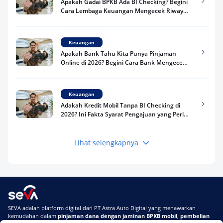
Apakah Gadai BPKB Ada BI Checking? Begini
Cara Lembaga Keuangan Mengecek Riwayat
Kredit Kamu di 2026
Keuangan
Apakah Bank Tahu Kita Punya Pinjaman
Online di 2026? Begini Cara Bank Mengecek
Riwayat Pinjaman Kamu
Keuangan
Adakah Kredit Mobil Tanpa BI Checking di
2026? Ini Fakta Syarat Pengajuan yang Perlu
Kamu Tahu
Lihat selengkapnya
Keuangan
Pinjaman Apa Tanpa BI Checking di 2026? Ini
Pilihan Dana Cepat yang Tetap Aman dan
Terpercaya
Keuangan
SEVA adalah platform digital dari PT Astra Auto Digital yang menawarkan
Telat Bayar Pinjol 2 Hari, Apakah Langsung
kemudahan dalam
pinjaman dana dengan jaminan BPKB mobil
,
pembelian
Masuk BI Checking? Simak Peraturan