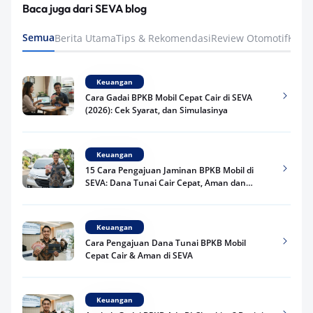
Baca juga dari SEVA blog
Semua
Berita Utama
Tips & Rekomendasi
Review Otomotif
Keua
Keuangan
Cara Gadai BPKB Mobil Cepat Cair di SEVA
(2026): Cek Syarat, dan Simulasinya
Keuangan
15 Cara Pengajuan Jaminan BPKB Mobil di
SEVA: Dana Tunai Cair Cepat, Aman dan
Praktis
Keuangan
Cara Pengajuan Dana Tunai BPKB Mobil
Cepat Cair & Aman di SEVA
Keuangan