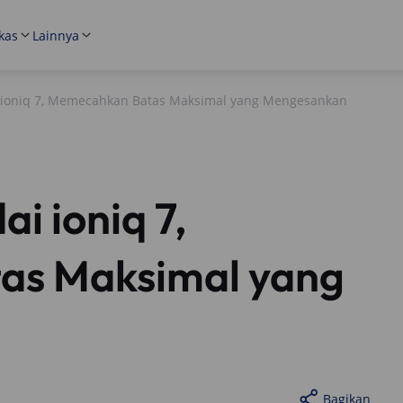
kas
Lainnya
 ioniq 7, Memecahkan Batas Maksimal yang Mengesankan
i ioniq 7,
as Maksimal yang
Bagikan