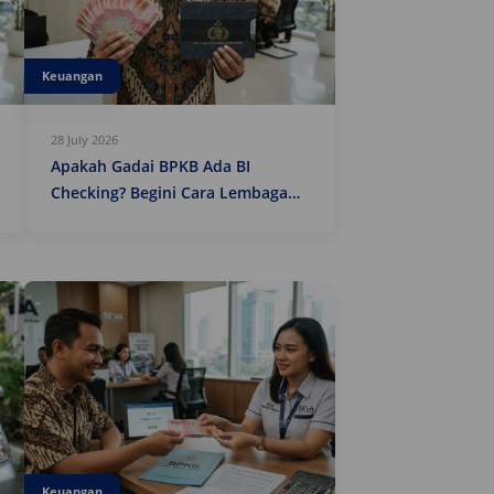
Keuangan
28 July 2026
Apakah Gadai BPKB Ada BI
Checking? Begini Cara Lembaga
Keuangan Mengecek Riwayat
Kredit Kamu di 2026
Keuangan