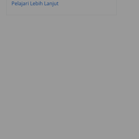
Pelajari Lebih Lanjut