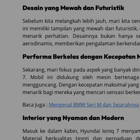
Desain yang Mewah dan Futuristik
Sebelum kita melangkah lebih jauh, mari kita sen
ini memiliki tampilan yang mewah dan futuristik,
menarik perhatian. Desainnya bukan hanya sek
aerodinamis, memberikan pengalaman berkendar
Performa Berkelas dengan Kecepatan
Sekarang, mari fokus pada aspek yang banyak din
7. Mobil ini didukung oleh mesin bertenag
mengguncang. Dengan kecepatan maksimal yang m
menarik bagi mereka yang mencari sensasi berken
Baca Juga :
Mengenal BMW Seri M dan Sejarahnya
Interior yang Nyaman dan Modern
Masuk ke dalam kabin, Hyundai Ioniq 7 menya
Material berkualitas tinggi dan perpaduan