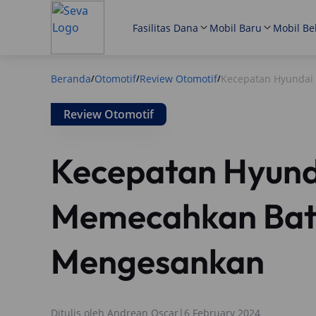
Fasilitas Dana
Mobil Baru
Mobil Be
Beranda
Otomotif
Review Otomotif
Kecepatan Hyundai
/
/
/
Review Otomotif
Kecepatan Hyunda
Memecahkan Bat
Mengesankan
Ditulis oleh
Andrean Oscar
|
6 February 2024