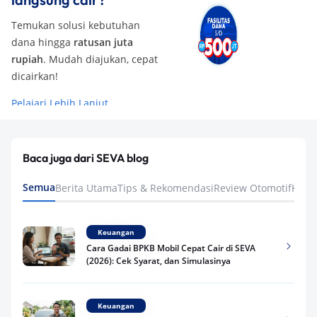
Temukan solusi kebutuhan
dana hingga
ratusan juta
rupiah
. Mudah diajukan, cepat
dicairkan!
Pelajari Lebih Lanjut
Baca juga dari SEVA blog
Semua
Berita Utama
Tips & Rekomendasi
Review Otomotif
Keua
Keuangan
Cara Gadai BPKB Mobil Cepat Cair di SEVA
(2026): Cek Syarat, dan Simulasinya
Keuangan