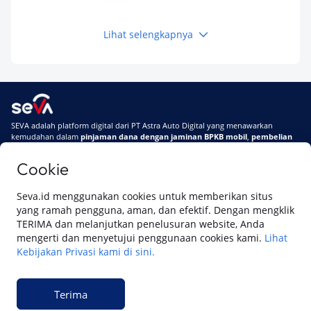
Kamu Tahu
Lihat selengkapnya
Keuangan
Pinjaman Apa Tanpa BI Checking di 2026? Ini
Pilihan Dana Cepat yang Tetap Aman dan
Terpercaya
Keuangan
SEVA adalah platform digital dari PT Astra Auto Digital yang menawarkan
Telat Bayar Pinjol 2 Hari, Apakah Langsung
kemudahan dalam
pinjaman dana dengan jaminan BPKB mobil
,
pembelian
Masuk BI Checking? Simak Peraturan
mobil baru
, dan
pembelian mobil bekas berkualitas.
Terbarunya di 2026
Cookie
Di SEVA, BPKB mobilmu #BisaJadiDuit
Tentang SEVA
Syarat & Ketentuan
Seva.id menggunakan cookies untuk memberikan situs
Pemberitahuan Privasi
Hubungi Kami
yang ramah pengguna, aman, dan efektif. Dengan mengklik
TERIMA dan melanjutkan penelusuran website, Anda
mengerti dan menyetujui penggunaan cookies kami.
Lihat
Kebijakan Privasi kami di sini.
Website ini dikelola oleh PT Cipta Sedaya Digital Indonesia (CSDI), organisasi
yang tersertifikasi ISO/IEC 27001:2022.
Terima
© 2023 Copyright SEVA