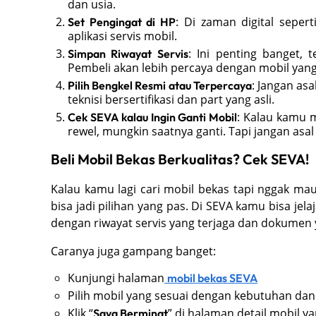
dan usia.
: Di zaman digital seper
Set Pengingat di HP
aplikasi servis mobil.
: Ini penting banget,
Simpan Riwayat Servis
Pembeli akan lebih percaya dengan mobil yang p
: Jangan as
Pilih Bengkel Resmi atau Terpercaya
teknisi bersertifikasi dan part yang asli.
: Kalau kamu m
Cek SEVA kalau Ingin Ganti Mobil
rewel, mungkin saatnya ganti. Tapi jangan asal 
Beli Mobil Bekas Berkualitas? Cek SEVA!
Kalau kamu lagi cari mobil bekas tapi nggak mau
bisa jadi pilihan yang pas. Di SEVA kamu bisa jela
dengan riwayat servis yang terjaga dan dokumen 
Caranya juga gampang banget:
Kunjungi halaman
mobil bekas SEVA
Pilih mobil yang sesuai dengan kebutuhan dan
Klik “
” di halaman detail mobil y
Saya Berminat