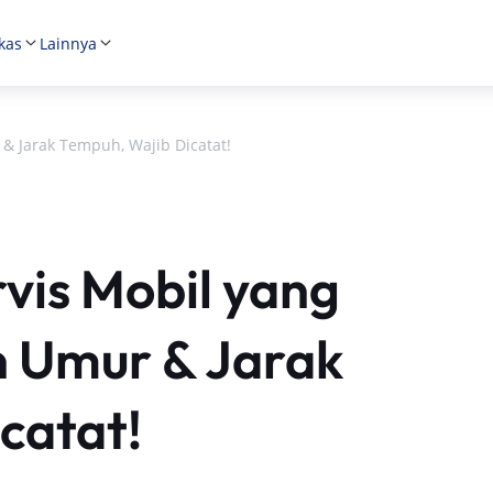
kas
Lainnya
 & Jarak Tempuh, Wajib Dicatat!
vis Mobil yang
n Umur & Jarak
catat!