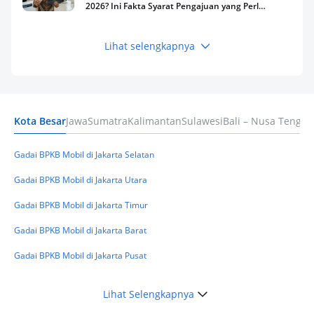
2026? Ini Fakta Syarat Pengajuan yang Perlu
Kamu Tahu
Lihat selengkapnya
Keuangan
Pinjaman Apa Tanpa BI Checking di 2026? Ini
Pilihan Dana Cepat yang Tetap Aman dan
Terpercaya
Kota Besar
Jawa
Sumatra
Kalimantan
Sulawesi
Bali – Nusa Tengga
Keuangan
Telat Bayar Pinjol 2 Hari, Apakah Langsung
Masuk BI Checking? Simak Peraturan
Gadai BPKB Mobil di Jakarta Selatan
Terbarunya di 2026
Gadai BPKB Mobil di Jakarta Utara
Gadai BPKB Mobil di Jakarta Timur
Gadai BPKB Mobil di Jakarta Barat
Gadai BPKB Mobil di Jakarta Pusat
Lihat Selengkapnya