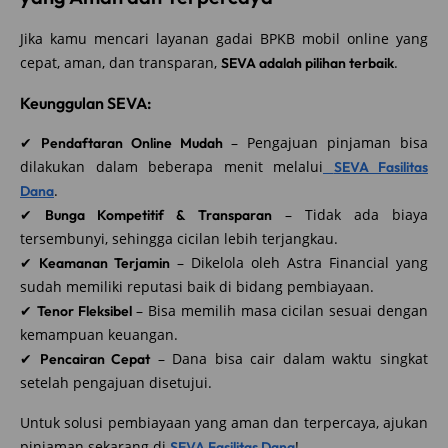
Jika kamu mencari layanan gadai BPKB mobil online yang
cepat, aman, dan transparan,
.
SEVA adalah pilihan terbaik
Keunggulan SEVA:
✔
– Pengajuan pinjaman bisa
Pendaftaran Online Mudah
dilakukan dalam beberapa menit melalui
SEVA Fasilitas
.
Dana
✔
– Tidak ada biaya
Bunga Kompetitif & Transparan
tersembunyi, sehingga cicilan lebih terjangkau.
✔
– Dikelola oleh Astra Financial yang
Keamanan Terjamin
sudah memiliki reputasi baik di bidang pembiayaan.
✔
– Bisa memilih masa cicilan sesuai dengan
Tenor Fleksibel
kemampuan keuangan.
✔
– Dana bisa cair dalam waktu singkat
Pencairan Cepat
setelah pengajuan disetujui.
Untuk solusi pembiayaan yang aman dan terpercaya, ajukan
pinjaman sekarang di
!
SEVA Fasilitas Dana