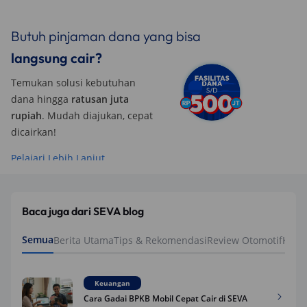
Butuh pinjaman dana yang bisa
langsung cair?
Temukan solusi kebutuhan
dana hingga
ratusan juta
rupiah
. Mudah diajukan, cepat
dicairkan!
Pelajari Lebih Lanjut
Baca juga dari SEVA blog
Semua
Berita Utama
Tips & Rekomendasi
Review Otomotif
Keua
Keuangan
Cara Gadai BPKB Mobil Cepat Cair di SEVA