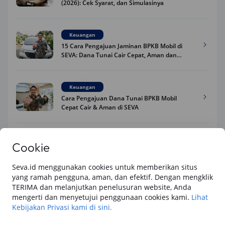
(2026): Cek Syarat, dan Simulasinya
Keuangan
15 Cara Pengajuan Jaminan BPKB Mobil di
SEVA: Dana Tunai Cair Cepat, Aman dan
Praktis
Keuangan
Cara Pengajuan Dana Tunai BPKB Mobil
Cepat Cair & Aman di SEVA
Keuangan
Cookie
Apakah Gadai BPKB Ada BI Checking? Begini
Cara Lembaga Keuangan Mengecek Riwayat
Seva.id menggunakan cookies untuk memberikan situs
Kredit Kamu di 2026
yang ramah pengguna, aman, dan efektif. Dengan mengklik
TERIMA dan melanjutkan penelusuran website, Anda
Keuangan
mengerti dan menyetujui penggunaan cookies kami.
Lihat
Apakah Bank Tahu Kita Punya Pinjaman
Kebijakan Privasi kami di sini.
Online di 2026? Begini Cara Bank Mengecek
Riwayat Pinjaman Kamu