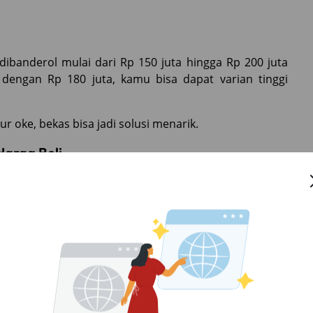
dibanderol mulai dari Rp 150 juta hingga Rp 200 juta
 dengan Rp 180 juta, kamu bisa dapat varian tinggi
ur oke, bekas bisa jadi solusi menarik.
Harga Beli
is dan perawatan di 1–3 tahun pertama. Daihatsu juga
asa garansi.
alah hemat. Apalagi kalau kamu beli dari pemilik yang
ap bisa tenang.
is-nya nggak jelas atau odometernya terlalu tinggi.
Jauh?