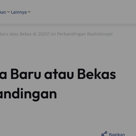
kas
Lainnya
Baru atau Bekas di 2025? Ini Perbandingan Realistisnya!
ia Baru atau Bekas
bandingan
Bagikan