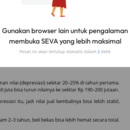
n, terutama pada fitur keselamatan dan kenyamanan.
 Hill Start Assist, dan sistem multimedia touchscreen
Gunakan browser lain untuk pengalaman
a fitur-fitur serupa, meski bisa jadi masih versi awal
le Stability Control).
membuka SEVA yang lebih maksimal
Xenia baru unggul tipis. Tapi Xenia bekas 2022–2023 juga
Pesan ini akan tertutup otomatis dalam
1
detik
an nilai (depresiasi) sekitar 20–25% di tahun pertama.
 juta bisa turun nilainya ke sekitar Rp 190–200 jutaan.
asi itu, jadi nilai jual kembalinya bisa lebih stabil,
lam 2–3 tahun, beli bekas bisa lebih hemat secara total.