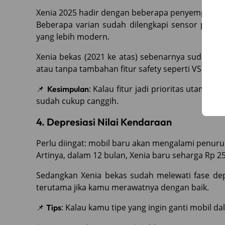
Xenia 2025 hadir dengan beberapa penyempurnaa
Beberapa varian sudah dilengkapi sensor parkir,
yang lebih modern.
Xenia bekas (2021 ke atas) sebenarnya sudah puny
atau tanpa tambahan fitur safety seperti VSC (Vehic
📌
: Kalau fitur jadi prioritas utama, 
Kesimpulan
sudah cukup canggih.
4. Depresiasi Nilai Kendaraan
Perlu diingat: mobil baru akan mengalami penurun
Artinya, dalam 12 bulan, Xenia baru seharga Rp 250
Sedangkan Xenia bekas sudah melewati fase depresi
terutama jika kamu merawatnya dengan baik.
📌
: Kalau kamu tipe yang ingin ganti mobil da
Tips