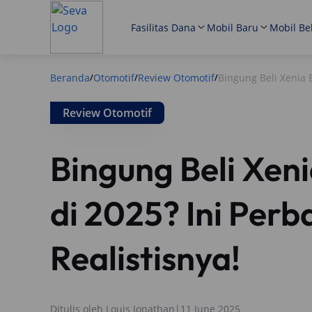
Fasilitas Dana
Mobil Baru
Mobil Be
Beranda
Otomotif
Review Otomotif
Bingung Beli Xenia 
/
/
/
Review Otomotif
Bingung Beli Xen
di 2025? Ini Per
Realistisnya!
Ditulis oleh
Louis Jonathan
|
11 June 2025