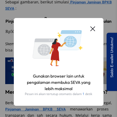
Sebagai gambaran, berikut simulasi
Pinjaman Jaminan BPKB
:
SEVA
Bunga per
Pinjaman
Tenor
Angsuran per Bulan
Bulan
12
Rp50.000.000
0.75%
Rp4.542.000
bulan
Saldo E-wallet Untukmu!
Skema ini hanya contoh simulasi, dan angka sebenarnya
bisa berbeda sesuai persetujuan pinjaman.
Mengapa SEVA Jadi Alternatif yang Aman?
Berbeda dengan mencoba menggadaikan KTP yang ilegal,
menawarkan proses
Pinjaman Jaminan BPKB SEVA
transparan dan sah secara hukum. Melalui kerja sama