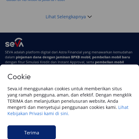
Lihat Selengkapnya
SEVA adalah platform digital dari Astra Financial yang menawarkan kemudahan
dalam
pinjaman dana dengan jaminan BPKB mobil
,
pembelian mobil baru
dengan fitur Simulasi Kredit dan Instant Approval, serta
pembelian mobil
bekas berkualitas
secara online
Cookie
Di SEVA #UrusanMobilSegampangItu
Tentang SEVA
Syarat & Ketentuan
Seva.id menggunakan cookies untuk memberikan situs
Pemberitahuan Privasi
Hubungi Kami
yang ramah pengguna, aman, dan efektif. Dengan mengklik
TERIMA dan melanjutkan penelusuran website, Anda
mengerti dan menyetujui penggunaan cookies kami.
Lihat
Kebijakan Privasi kami di sini.
Website ini dikelola oleh PT Cipta Sedaya Digital Indonesia (CSDI), organisasi
yang tersertifikasi ISO/IEC 27001:2022.
Terima
© 2023 Copyright SEVA