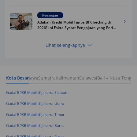
Riwayat Pinjaman Kamu
Keuangan
Adakah Kredit Mobil Tanpa BI Checking di
2026? Ini Fakta Syarat Pengajuan yang Perlu
Kamu Tahu
Lihat selengkapnya
Keuangan
Pinjaman Apa Tanpa BI Checking di 2026? Ini
Pilihan Dana Cepat yang Tetap Aman dan
Terpercaya
Kota Besar
Jawa
Sumatra
Kalimantan
Sulawesi
Bali – Nusa Tengga
Keuangan
Telat Bayar Pinjol 2 Hari, Apakah Langsung
Masuk BI Checking? Simak Peraturan
Gadai BPKB Mobil di Jakarta Selatan
Terbarunya di 2026
Gadai BPKB Mobil di Jakarta Utara
Gadai BPKB Mobil di Jakarta Timur
Gadai BPKB Mobil di Jakarta Barat
Gadai BPKB Mobil di Jakarta Pusat