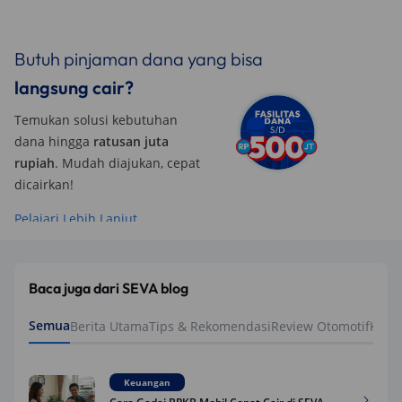
Butuh pinjaman dana yang bisa
langsung cair?
Temukan solusi kebutuhan
dana hingga
ratusan juta
rupiah
. Mudah diajukan, cepat
dicairkan!
Pelajari Lebih Lanjut
Baca juga dari SEVA blog
Semua
Berita Utama
Tips & Rekomendasi
Review Otomotif
Keua
Keuangan