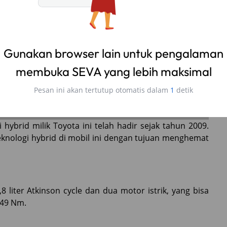
 hybrid milik Toyota ini telah hadir sejak tahun 2009.
nologi hybrid di mobil ini dengan tujuan menghemat
,8 liter Atkinson cycle dan dua motor istrik, yang bisa
249 Nm.