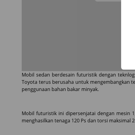
Mobil sedan berdesain futuristik dengan teknlogi
Toyota terus berusaha untuk mengembangkan tek
penggunaan bahan bakar minyak.
Mobil futuristik ini dipersenjatai dengan mesin 1
menghasilkan tenaga 120 Ps dan torsi maksimal 