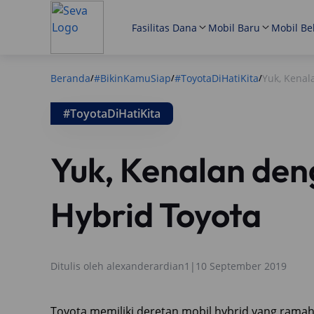
Fasilitas Dana
Mobil Baru
Mobil Be
Beranda
#BikinKamuSiap
#ToyotaDiHatiKita
Yuk, Kenal
/
/
/
#ToyotaDiHatiKita
Yuk, Kenalan den
Hybrid Toyota
Ditulis oleh
alexanderardian1
|
10 September 2019
Toyota memiliki deretan mobil hybrid yang ramah