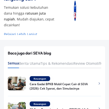
Temukan solusi kebutuhan
dana hingga
ratusan juta
rupiah
. Mudah diajukan, cepat
dicairkan!
Pelajari Lebih Lanjut
Baca juga dari SEVA blog
Semua
Berita Utama
Tips & Rekomendasi
Review Otomotif
Keua
Keuangan
Cara Gadai BPKB Mobil Cepat Cair di SEVA
(2026): Cek Syarat, dan Simulasinya
Keuangan