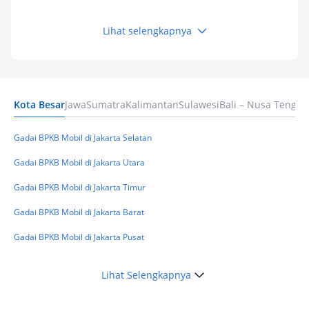
Kamu Tahu
Lihat selengkapnya
Keuangan
Pinjaman Apa Tanpa BI Checking di 2026? Ini
Pilihan Dana Cepat yang Tetap Aman dan
Terpercaya
Kota Besar
Jawa
Sumatra
Kalimantan
Sulawesi
Bali – Nusa Tengga
Keuangan
Telat Bayar Pinjol 2 Hari, Apakah Langsung
Masuk BI Checking? Simak Peraturan
Gadai BPKB Mobil di Jakarta Selatan
Terbarunya di 2026
Gadai BPKB Mobil di Jakarta Utara
Gadai BPKB Mobil di Jakarta Timur
Gadai BPKB Mobil di Jakarta Barat
Gadai BPKB Mobil di Jakarta Pusat
Lihat Selengkapnya