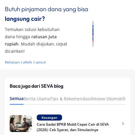
Butuh pinjaman dana yang bisa
langsung cair?
Temukan solusi kebutuhan
dana hingga
ratusan juta
rupiah
. Mudah diajukan, cepat
dicairkan!
Pelajari Lebih Lanjut
Baca juga dari SEVA blog
Semua
Berita Utama
Tips & Rekomendasi
Review Otomotif
Keua
Keuangan
Cara Gadai BPKB Mobil Cepat Cair di SEVA
(2026): Cek Syarat, dan Simulasinya