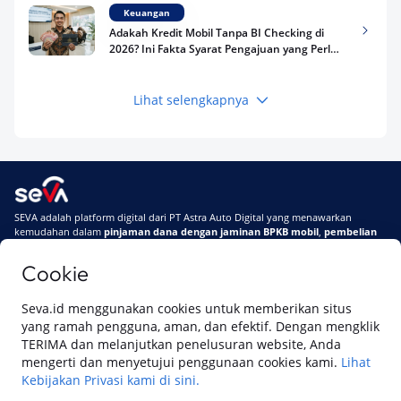
Keuangan
Adakah Kredit Mobil Tanpa BI Checking di
2026? Ini Fakta Syarat Pengajuan yang Perlu
Kamu Tahu
Lihat selengkapnya
Keuangan
Pinjaman Apa Tanpa BI Checking di 2026? Ini
Pilihan Dana Cepat yang Tetap Aman dan
Terpercaya
Keuangan
SEVA adalah platform digital dari PT Astra Auto Digital yang menawarkan
Telat Bayar Pinjol 2 Hari, Apakah Langsung
kemudahan dalam
pinjaman dana dengan jaminan BPKB mobil
,
pembelian
Masuk BI Checking? Simak Peraturan
mobil baru
, dan
pembelian mobil bekas berkualitas.
Terbarunya di 2026
Cookie
Di SEVA, BPKB mobilmu #BisaJadiDuit
Tentang SEVA
Syarat & Ketentuan
Seva.id menggunakan cookies untuk memberikan situs
Pemberitahuan Privasi
Hubungi Kami
yang ramah pengguna, aman, dan efektif. Dengan mengklik
TERIMA dan melanjutkan penelusuran website, Anda
mengerti dan menyetujui penggunaan cookies kami.
Lihat
Kebijakan Privasi kami di sini.
Website ini dikelola oleh PT Cipta Sedaya Digital Indonesia (CSDI), organisasi