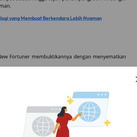
eman.
knologi yang Membuat Berkendara Lebih Nyaman
n New Fortuner membuktikannya dengan menyematkan
ra di berbagai situasi jalan.
ktivitas smartphone, sistem hiburan di New Fortuner
. Ada juga sistem audio premium yang menghadirkan