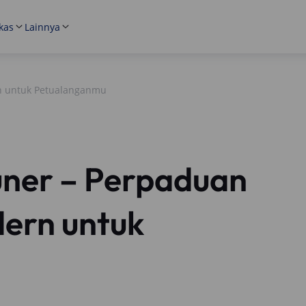
kas
Lainnya
n untuk Petualanganmu
uner – Perpaduan
ern untuk