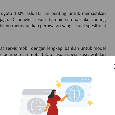
oyota 100% asli. Hal ini penting untuk memastikan
jaga. Di bengkel resmi, hampir semua suku cadang
obilmu mendapatkan perawatan yang sesuai spesifikasi
at servis mobil dengan lengkap, bahkan untuk model
ng agar setelan mobil tetap sesuai spesifikasi awal dan
ngandalkan perkiraan mekanik di bengkel umum yang
h Tinggi?