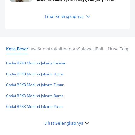
Kamu Tahu
Lihat selengkapnya
Keuangan
Pinjaman Apa Tanpa BI Checking di 2026? Ini
Pilihan Dana Cepat yang Tetap Aman dan
Terpercaya
Kota Besar
Jawa
Sumatra
Kalimantan
Sulawesi
Bali – Nusa Tengga
Keuangan
Telat Bayar Pinjol 2 Hari, Apakah Langsung
Masuk BI Checking? Simak Peraturan
Gadai BPKB Mobil di Jakarta Selatan
Terbarunya di 2026
Gadai BPKB Mobil di Jakarta Utara
Gadai BPKB Mobil di Jakarta Timur
Gadai BPKB Mobil di Jakarta Barat
Gadai BPKB Mobil di Jakarta Pusat
Lihat Selengkapnya