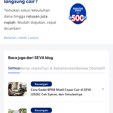
langsung cair?
Temukan solusi kebutuhan
dana hingga
ratusan juta
rupiah
. Mudah diajukan, cepat
dicairkan!
Pelajari Lebih Lanjut
Baca juga dari SEVA blog
Semua
Berita Utama
Tips & Rekomendasi
Review Otomotif
Keua
Keuangan
Cara Gadai BPKB Mobil Cepat Cair di SEVA
(2026): Cek Syarat, dan Simulasinya
Keuangan