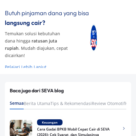
Butuh pinjaman dana yang bisa
langsung cair?
Temukan solusi kebutuhan
dana hingga
ratusan juta
rupiah
. Mudah diajukan, cepat
dicairkan!
Pelajari Lebih Lanjut
Baca juga dari SEVA blog
Semua
Berita Utama
Tips & Rekomendasi
Review Otomotif
Keua
Keuangan
Cara Gadai BPKB Mobil Cepat Cair di SEVA
(2026): Cek Syarat, dan Simulasinya