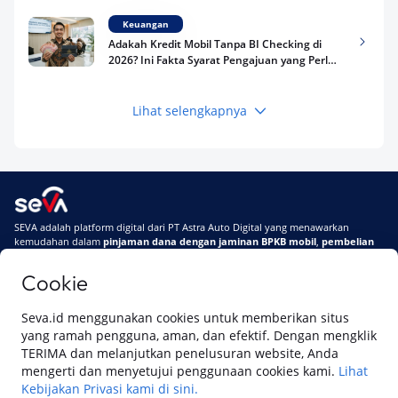
Keuangan
Adakah Kredit Mobil Tanpa BI Checking di
2026? Ini Fakta Syarat Pengajuan yang Perlu
Kamu Tahu
Lihat selengkapnya
Keuangan
Pinjaman Apa Tanpa BI Checking di 2026? Ini
Pilihan Dana Cepat yang Tetap Aman dan
Terpercaya
Keuangan
SEVA adalah platform digital dari PT Astra Auto Digital yang menawarkan
Telat Bayar Pinjol 2 Hari, Apakah Langsung
kemudahan dalam
pinjaman dana dengan jaminan BPKB mobil
,
pembelian
Masuk BI Checking? Simak Peraturan
mobil baru
, dan
pembelian mobil bekas berkualitas.
Terbarunya di 2026
Cookie
Di SEVA, BPKB mobilmu #BisaJadiDuit
Tentang SEVA
Syarat & Ketentuan
Seva.id menggunakan cookies untuk memberikan situs
Pemberitahuan Privasi
Hubungi Kami
yang ramah pengguna, aman, dan efektif. Dengan mengklik
TERIMA dan melanjutkan penelusuran website, Anda
mengerti dan menyetujui penggunaan cookies kami.
Lihat
Kebijakan Privasi kami di sini.