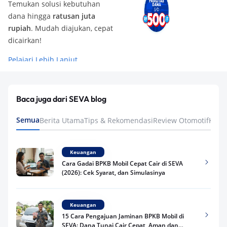
Temukan solusi kebutuhan
dana hingga
ratusan juta
rupiah
. Mudah diajukan, cepat
dicairkan!
Pelajari Lebih Lanjut
Baca juga dari SEVA blog
Semua
Berita Utama
Tips & Rekomendasi
Review Otomotif
Keua
Keuangan
Cara Gadai BPKB Mobil Cepat Cair di SEVA
(2026): Cek Syarat, dan Simulasinya
Keuangan
15 Cara Pengajuan Jaminan BPKB Mobil di
SEVA: Dana Tunai Cair Cepat, Aman dan