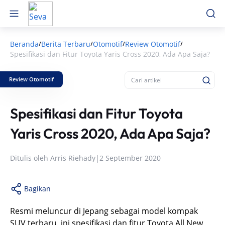
Beranda
Berita Terbaru
Otomotif
Review Otomotif
/
/
/
/
Spesifikasi dan Fitur Toyota Yaris Cross 2020, Ada Apa Saja?
Review Otomotif
Spesifikasi dan Fitur Toyota
Yaris Cross 2020, Ada Apa Saja?
Ditulis oleh
Arris Riehady
|
2 September 2020
Bagikan
Resmi meluncur di Jepang sebagai model kompak
SUV terbaru, ini spesifikasi dan fitur Toyota All New