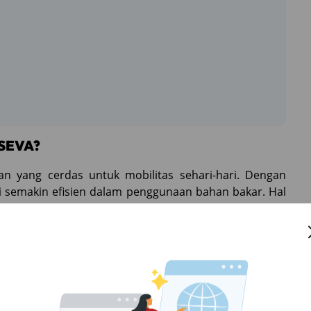
 SEVA?
n yang cerdas untuk mobilitas sehari-hari. Dengan
ni semakin efisien dalam penggunaan bahan bakar. Hal
api juga ramah lingkungan. SEVA memahami kebutuhan
am pilihan yang menarik.
t Bahan Bakar Minyak dari merek-merek terkemuka.
hingga sedan sporty yang stylish, semua ada di SEVA.