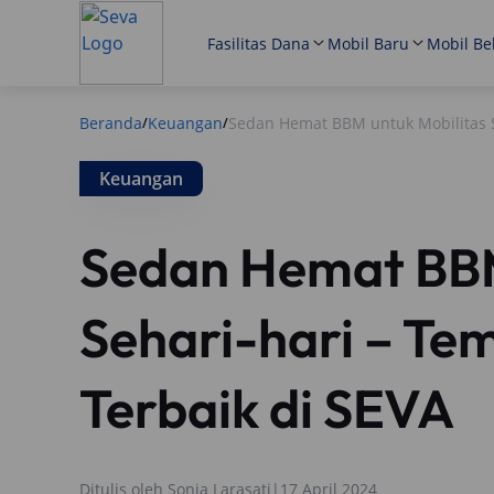
Fasilitas Dana
Mobil Baru
Mobil Be
Beranda
Keuangan
Sedan Hemat BBM untuk Mobilitas S
/
/
Keuangan
Sedan Hemat BBM
Sehari-hari – T
Terbaik di SEVA
Ditulis oleh
Sonia Larasati
|
17 April 2024