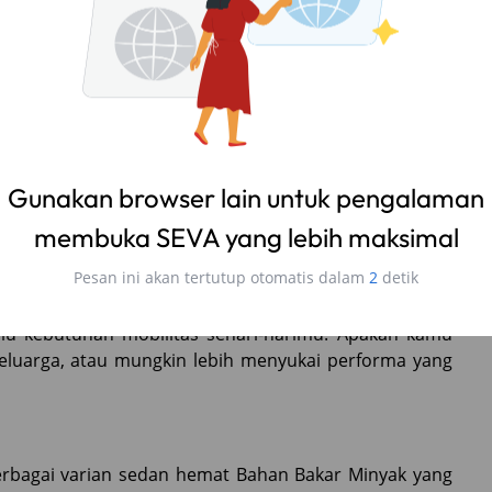
 memberikan beragam keuntungan lainnya. Garansi
emudahan proses pembelian menjadi nilai tambah yang
Gunakan browser lain untuk pengalaman
membuka SEVA yang lebih maksimal
epat
Pesan ini akan tertutup otomatis dalam
1
detik
ulu kebutuhan mobilitas sehari-harimu. Apakah kamu
luarga, atau mungkin lebih menyukai performa yang
erbagai varian sedan hemat Bahan Bakar Minyak yang