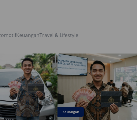
tomotif
Keuangan
Travel & Lifestyle
Keuangan
6
4 August 2026
engajuan Jaminan BPKB
Cara Pengajuan Dana Tunai BPKB