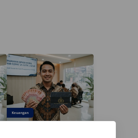
Keuangan
28 July 2026
Apakah Gadai BPKB Ada BI