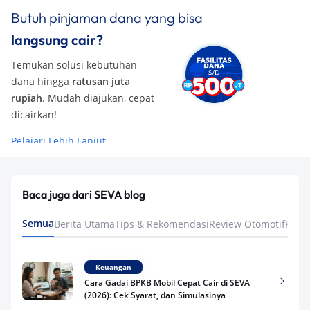
Butuh pinjaman dana yang bisa
langsung cair?
Temukan solusi kebutuhan
dana hingga
ratusan juta
rupiah
. Mudah diajukan, cepat
dicairkan!
Pelajari Lebih Lanjut
Baca juga dari SEVA blog
Semua
Berita Utama
Tips & Rekomendasi
Review Otomotif
Keua
Keuangan
Cara Gadai BPKB Mobil Cepat Cair di SEVA
(2026): Cek Syarat, dan Simulasinya