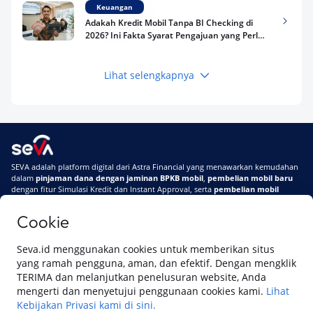
Keuangan
Adakah Kredit Mobil Tanpa BI Checking di
2026? Ini Fakta Syarat Pengajuan yang Perlu
Kamu Tahu
Lihat selengkapnya
Keuangan
Pinjaman Apa Tanpa BI Checking di 2026? Ini
Pilihan Dana Cepat yang Tetap Aman dan
Terpercaya
Keuangan
SEVA adalah platform digital dari Astra Financial yang menawarkan kemudahan
Telat Bayar Pinjol 2 Hari, Apakah Langsung
dalam
pinjaman dana dengan jaminan BPKB mobil
,
pembelian mobil baru
Masuk BI Checking? Simak Peraturan
dengan fitur Simulasi Kredit dan Instant Approval, serta
pembelian mobil
Terbarunya di 2026
bekas berkualitas
secara online
Cookie
Di SEVA #UrusanMobilSegampangItu
Tentang SEVA
Syarat & Ketentuan
Seva.id menggunakan cookies untuk memberikan situs
Pemberitahuan Privasi
Hubungi Kami
yang ramah pengguna, aman, dan efektif. Dengan mengklik
TERIMA dan melanjutkan penelusuran website, Anda
mengerti dan menyetujui penggunaan cookies kami.
Lihat
Kebijakan Privasi kami di sini.